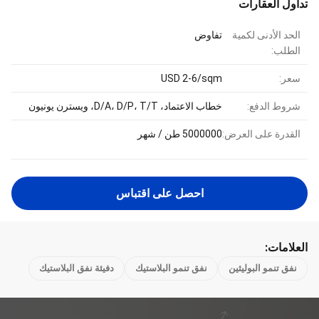
تداول العقارات
الحد الأدنى لكمية
تفاوض
الطلب:
سعر:
USD 2-6/sqm
شروط الدفع:
خطاب الاعتماد، D/A، D/P، T/T، ويسترن يونيون
القدرة على العرض:
5000000 طن / شهر
احصل على اقتباس
العلامات:
نفق تنمو البوليثين
نفق تنمو البلاستيك
دفيئة نفق البلاستيك