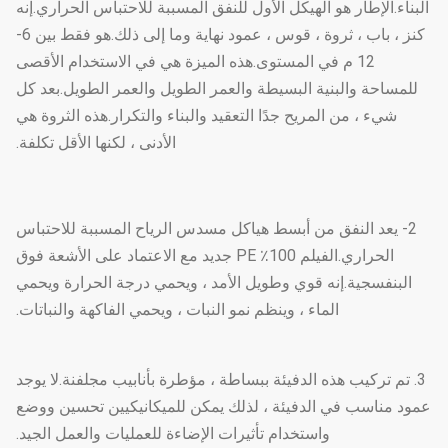
البناء.الإطار هو الهيكل الأول للنفق المسببة للاحتباس الحراري.إنه
كنز ، باب ، ثروة ، قوس ، عمود نهاية وما إلى ذلك.هو فقط بين 6-
12 م في المستوى.هذه الميزة هي في الاستخدام الأقصى
للمساحة والبنية البسيطة والعمر الطويل والعمر الطويل.بعد كل
شيء ، من المريح جدًا التعقيد والبناء والتكرار.هذه الثروة هي
الأدنى ، لكنها الأقل تكلفة.
2- يعد النفق من أبسط هياكل مسدس الرياح المسببة للاحتباس
الحراري.الفيلم 100٪ PE جديد مع الاعتماد على الأشعة فوق
البنفسجية.إنه قوي وطويل الأمد ، ويحمي درجة الحرارة ويحمي
الماء ، وينظم نمو النبات ، ويحمي الفاكهة والنباتات.
3. تم تركيب هذه الدفيئة ببساطة ، مؤطرة بأنابيب مجلفنة.لا يوجد
عمود مناسب في الدفيئة ، لذلك يمكن للميكانيكيين تحسين ووضع
واستخدام تأثيرات الإضاءة للعمليات والعمل الجيد.