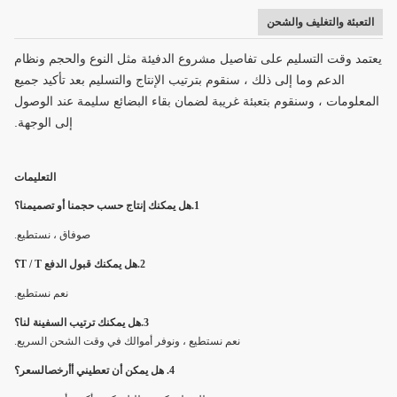
φ48X1.5mm / φ60X1.5mm
التعبئة والتغليف والشحن
يعتمد وقت التسليم على تفاصيل مشروع الدفيئة مثل النوع والحجم ونظام
الدعم وما إلى ذلك ، سنقوم بترتيب الإنتاج والتسليم بعد تأكيد جميع
المعلومات ، وسنقوم بتعبئة غريبة لضمان بقاء البضائع سليمة عند الوصول
إلى الوجهة.
التعليمات
1.
هل يمكنك إنتاج حسب حجمنا أو تصميمنا؟
ص
وفاق ، نستطيع.
2.
هل يمكنك قبول الدفع T / T؟
نعم نستطيع.
3.
هل يمكنك ترتيب السفينة لنا؟
نعم نستطيع ، ونوفر أموالك في وقت الشحن السريع.
4. هل يمكن أن تعطيني أ
أرخص
السعر؟