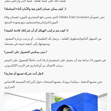
يعتمد ذلك على كمية طلبك. كمية أكبر وأرخص سعر.
5. كيف يمكن ضمان الشرعية والأمان أثناء المعاملة؟
نحن عضو أو Alibaba Trade Assureance الذي يحمي دفع المشتري للمورد لضمان وفاء
المورد
التزامات
ريجا
ص
تسليم دينغ وجودة المنتج.
6. كيف يتم تركيب الهيكل أم أن شركتك قادمة لتثبيته؟
من السهل أنا
نانوثانية
طويل القامة ، نرسل لك التعليمات ، أو نرحب بزيارة المصنع ،
وسنوجهك إلى كيفية تثبيته في مصنعنا.
7.
متى يمكنني الحصول على السعر؟
في غضون 24 ساعة بعد أن نحصل على استفسارك.إذا كنت عاجلاً للحصول على السعر
، يرجى الاتصال بي أو إخباري في البريد الإلكتروني.
8.
هل أنت شركة تصنيع أم تجارية؟
نحن تصنيع الدفيئة ، يمكننا تزويدك بجميع المنتجات حول الزراعة المسببة للاحتباس
الحراري.