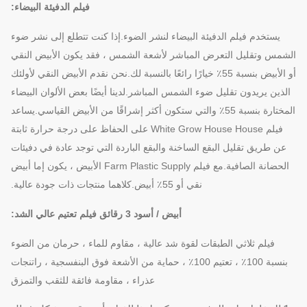
فيلم الدفيئة البيضاء:
يستخدم فيلم الدفيئة البيضاء لنشر الضوء.إذا كنت تتطلع إلى نشر ضوء
الشمس وتقليل التعرض المباشر لأشعة الشمس ، فقد يكون الأبيض النقي
أو الأبيض بنسبة 55٪ خيارًا رائعًا بالنسبة لك.نحن نقدم الأبيض النقي لأولئك
الذين يريدون تقليل ضوء الشمس المباشر.لدينا أيضًا بعض الألوان البيضاء
المختارة بنسبة 55٪ والتي ستكون أكثر إشراقًا من الأبيض القياسي.يساعد
فيلم White Grow House House على الحفاظ على درجة حرارة ثابتة
عن طريق تقليل البقع الساخنة والبقع الباردة التي توجد عادة في دفيئات
الحضانة الصافية.مع فيلم Farm Plastic Supply الأبيض ، يكون إما أبيض
نقي أو 55٪ أبيض.كلاهما منتجات ذات جودة عالية.
أبيض / أسود 3 رقائق فيلم تعتيم عالي الشد:
فيلم ثلاثي الطبقات لقوة شد عالية ، مقاوم للماء ، حرمان من الضوء
بنسبة 100٪ ، تعتيم 100٪ ، حماية من الأشعة فوق البنفسجية ، راتنجات
عذراء ، مقاومة فائقة للثقب والتمزق