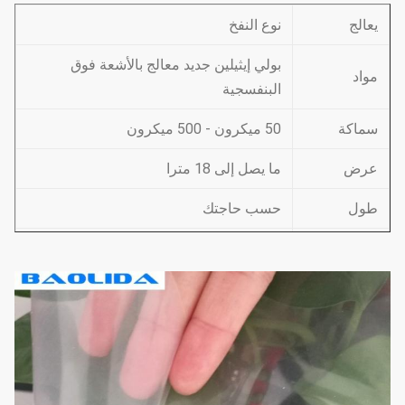
يعالج
نوع النفخ
بولي إيثيلين جديد معالج بالأشعة فوق
مواد
البنفسجية
سماكة
50 ميكرون - 500 ميكرون
عرض
ما يصل إلى 18 مترا
طول
حسب حاجتك
اللون
شفاف ، أبيض ، أسود وأبيض ، إلخ
المهلة
7-10 أيام
قسط
T / T ، L / C ، اتحاد غرب ، بطاقة ائتمان
أغطية وأغطية الحماية من المطر ، غطاء
طلب
شجرة الفاكهة البلاستيكي ، تخزين الحبوب ،