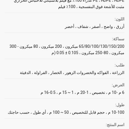
PE ، HDPE ، HDPE عذراء 100٪ مع فيلم بلاستيكي للاحتباس الحراري
مثبت للأشعة فوق البنفسجية ، 100٪ فيلم
اللون:
أزرق ، واضح ، أصفر ، شفاف ، أخضر
سماكة:
65/80/100/130/150/200 ميكرون ، 200 ميكرون ، 80 ميكرون - 300
ميكرون ، 80-250 ميكرون ، 0.105 ± 0.05 (م
طلب:
الزراعة ، الفواكه والخضروات الزهور ، الخضار ، الفراولة ، الدفيئة
العرض:
6 م -10 م ، تخصيص ، 1-20 م ، 1 ~ 15 م ، 0.5-16 م
طول:
10-100 م ، حجم قابل للتخصيص ، 50 ~ 100 م ، أي طول ، حسب حاجتك
اسم المنتج: