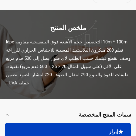
ملخص المنتج
10m * 100m التخصيص حجم الأشعة فوق البنفسجية مقاومة ldpe 
فيلم 200 ميكرون البلاستيك المسببة للاحتباس الحراري للزراعة 
وصف: نقطع فيلمك حسب الطلب لأي طول يصل إلى 500 قدم مربع 
على الأقل (على سبيل المثال 20 × 25 = 500 قدم مربع) تقنية 5 
طبقات للقوة والتنوع 90٪ انتقال الضوء ، 20٪ انتشار الضوء. تضمن 
حماية UVA ...
سمات المنتج المخصصة
إبراز