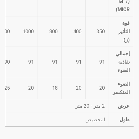
(GF /
MICR)
قوة
التأثير
350
400
800
1000
1500
(ز)
إجمالي
نفاذية
91
91
91
91
90
الضوء
الضوء
25
20
18
20
20
المنكسر
عرض
2 متر - 20 متر
طول
التخصيص