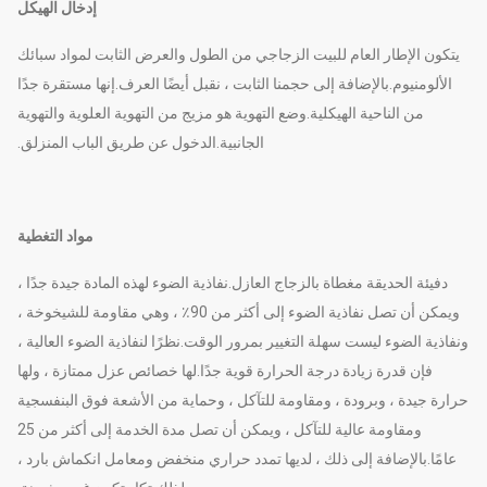
إدخال الهيكل
يتكون الإطار العام للبيت الزجاجي من الطول والعرض الثابت لمواد سبائك
الألومنيوم.بالإضافة إلى حجمنا الثابت ، نقبل أيضًا العرف.إنها مستقرة جدًا
من الناحية الهيكلية.وضع التهوية هو مزيج من التهوية العلوية والتهوية
الجانبية.الدخول عن طريق الباب المنزلق.
مواد التغطية
دفيئة الحديقة مغطاة بالزجاج العازل.نفاذية الضوء لهذه المادة جيدة جدًا ،
ويمكن أن تصل نفاذية الضوء إلى أكثر من 90٪ ، وهي مقاومة للشيخوخة ،
ونفاذية الضوء ليست سهلة التغيير بمرور الوقت.نظرًا لنفاذية الضوء العالية ،
فإن قدرة زيادة درجة الحرارة قوية جدًا.لها خصائص عزل ممتازة ، ولها
حرارة جيدة ، وبرودة ، ومقاومة للتآكل ، وحماية من الأشعة فوق البنفسجية
ومقاومة عالية للتآكل ، ويمكن أن تصل مدة الخدمة إلى أكثر من 25
عامًا.بالإضافة إلى ذلك ، لديها تمدد حراري منخفض ومعامل انكماش بارد ،