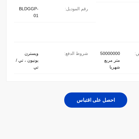
رقم الموديل:
BLDGGP-
01
ض:
50000000
شروط الدفع:
ويسترن
متر مربع
يونيون ، تي /
شهريا
تي
احصل على اقتباس