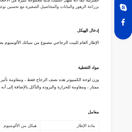
المنزلية.كما أنه سهل التثبيت.لدينا مجموعة كبيرة من الأحجام
بزراعة الزهور والنباتات والمحاصيل الصغيرة.مع تحسين نوعي
إدخال الهيكل
الإطار العام للبيت الزجاجي مصنوع من سبائك الألومنيوم بطو
مواد التغطية
ممتاز ، ومقاومة للحرارة والبرودة والتآكل.بالإضافة إلى أنه يمتص 98٪ من أشعة الشمس فوق البنفسج
معامل
مادة الإطار
هيكل من الألومنيوم