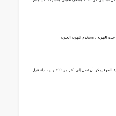
 أساسي في الفناء وسقف المبنى والشرفة للاستمتاع
يث التهوية ، نستخدم التهوية العلوية.
وزن لوحة الكمبيوتر هذه نصف الزجاج فقط ، ومقاومة تأثير جيدة.نظرًا لخصائصها خفيفة الوزن وعرة ، فإن النقل والتركيب مريح للغاية.نفاذية الضوء يمكن أن تصل إلى أكثر من 90٪.ولديه أداء عزل