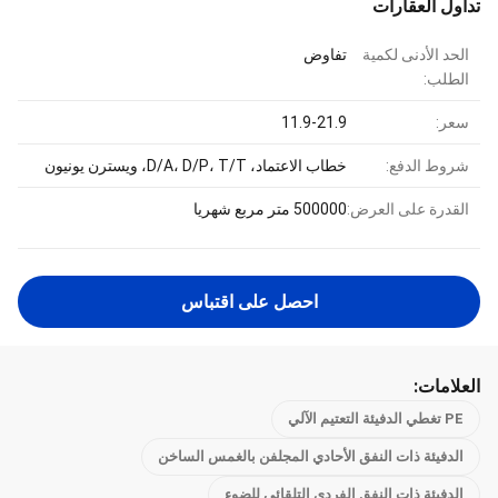
تداول العقارات
الحد الأدنى لكمية
تفاوض
الطلب:
سعر:
11.9-21.9
شروط الدفع:
خطاب الاعتماد، D/A، D/P، T/T، ويسترن يونيون
القدرة على العرض:
500000 متر مربع شهريا
احصل على اقتباس
العلامات:
PE تغطي الدفيئة التعتيم الآلي
الدفيئة ذات النفق الأحادي المجلفن بالغمس الساخن
الدفيئة ذات النفق الفردي التلقائي للضوء