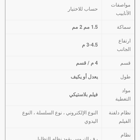
مواصفات
حساب للاختيار
الأنابيب
سماكة
1.5 مم 2 مم
ارتفاع
3-4.5 م
الجانب
قسم
4 م / قسم
طول
يعدل أو يكيف
مواد
فيلم بلاستيكي
التغطية
نظام دلفنة
النوع الإلكتروني ، نوع السلسلة ، النوع
الفيلم
اليدوي
نظام
رف التروس يقود نظام التظليل