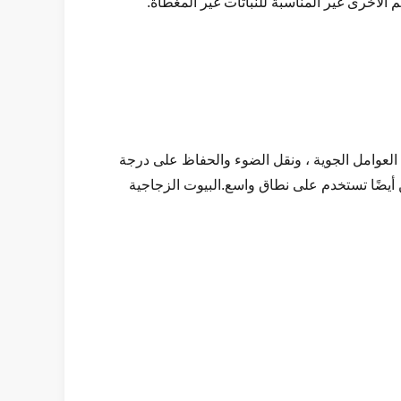
م الأخرى غير المناسبة للنباتات غير المغطاة.
 PE بخصائص جيدة لتقليل التدفق ، ومقاومة العوامل الجوية ، ونقل الضوء والحفاظ على درجة
 أيضًا تستخدم على نطاق واسع.البيوت الزجاجية