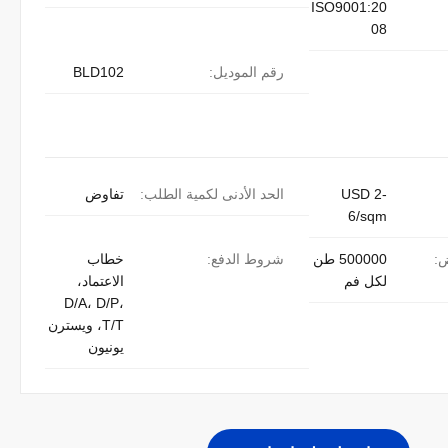
ISO9001:20
08
رقم الموديل:
BLD102
USD 2-
الحد الأدنى لكمية الطلب:
تفاوض
6/sqm
ض:
500000 طن
شروط الدفع:
خطاب
لكل فم
الاعتماد،
D/A، D/P،
T/T، ويسترن
يونيون