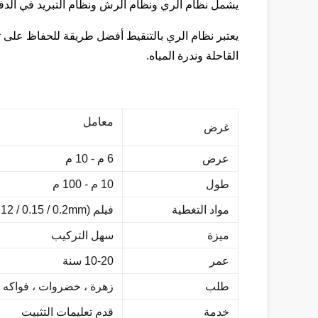
يشمل نظام الري ونظام الرش ونظام التبريد في الدفي
يعتبر نظام الري بالتنقيط أفضل طريقة للحفاظ على تر
القاحلة وندرة المياه.
معامل
غرض
عرض
6 م - 10 م
طول
10 م - 100 م
مواد التغطية
فيلم PE (0.08 / 0.10 / 0.12 / 0.15 / 0.2mm)
ميزة
سهل التركيب
عمر
10-20 سنة
طلب
زهرة ، خضروات ، فواكه 
خدمة
قدم تعليمات التثبيت