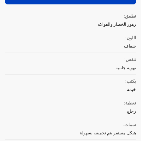
تطبيق:
زهور الخضار والفواكه
اللون:
شفاف
تنفس:
تهوية جانبية
يكتب:
خيمة
تغطية:
زجاج
سمات:
هيكل مستقر يتم تجميعه بسهولة