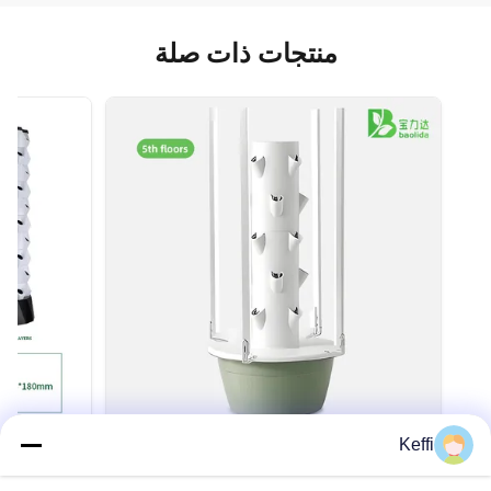
منتجات ذات صلة
Keffi
الزراعة العمودية أضواء زراعة LED برج
هيدروپوني 30L 5 طبقة زراعة هيدروبونية