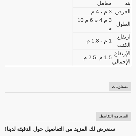
بند
معامل
العرض
3 م ، 4 م
3 م 4 م 6 م 10
الطول
م
ارتفاع
1 م - 1.8 م
الكتف
الإرتفاع
1.5 م -2.5 م
الإجمالي
مواد
فيلم البلاستيك pe
التغطية
أو ورقة الكمبيوتر
100 ميكرون ،
مستلزمات
سماكة
120 ميكرون ،
الغطاء
150 ميكرون أو
كوستوميزيد
المزيد من التفاصيل
سنعرض لك المزيد من التفاصيل حول الدفيئة لدينا!