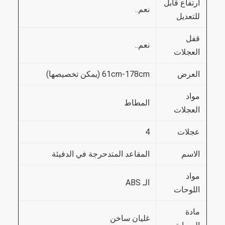
ارتفاع قابل
نعم..
للتعديل
قفل
نعم..
العجلات
العرض
61cm-178cm (يمكن تخصيصها)
مواد
المطاط
العجلات
عجلات
4
الاسم
المقاعد المتدحرجة في الدفيئة
مواد
الـ ABS
اللوحات
مادة
غليان ساخن