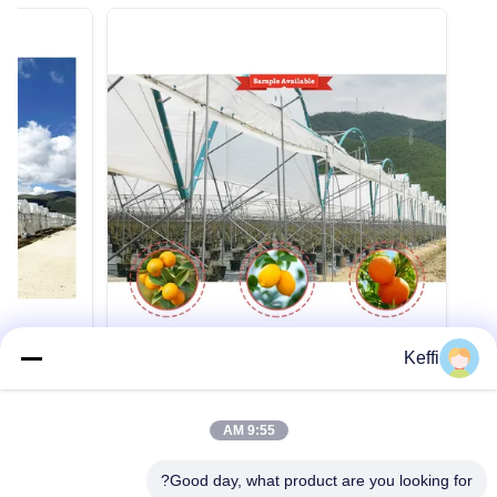
Keffi
الدفيئة ذات الفيلم PE متعددة الفترات 6m-
10m العرض للفواكه والخضروات
مع 150 ميكرون من فيلم (بي إي)
فيلم المنزل الأخضر متعدد المدى المنزل الأخضر
بيت زراعي باو
9:55 AM
الكبير المأوى للمطر للبلوبري المواصفات البند المعلم
الامتدادات لز
نوع القوس أعلى برج صغير أو أعلى مستدير طول
مواصفات المن
Good day, what product are you looking for?
الدفيئة 16m-120m أو مخصصة عرض الدفيئة 20m-
المنتج إطار دف