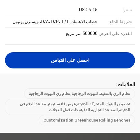
سعر:
6-15 USD
شروط الدفع:
خطاب الاعتماد، D/A، D/P، T/T، ويسترن يونيون
القدرة على العرض:
500000 متر مربع
احصل على اقتباس
العلامات:
نظام الري بالتنقيط للبيوت الزجاجية,نظام ري البيوت الزجاجية
تخصيص البنوك المتحركة للدفيئة,عرض 61 سنتيمتر مقاعد الدفع في
الدفيئة,المقاعد التجارية للدفيئة ذات قفل العجلات
Customization Greenhouse Rolling Benches