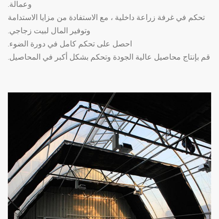
وعمالة.
نوافذ جانبية ومراوح
6
نظام التهوية
نعم
تحكم في غرفة زراعة داخلية ، مع الاستفادة من مزايا الاستدامة
دوران
وتوفير المال لبيت زجاجي.
تسخين الماء الساخن ،
احصل على تحكم كامل في دورة الضوء.
نظام
7
تسخين الهواء الساخن ،
اختياري
قم بإنتاج محاصيل عالية الجودة وتحكم بشكل أكبر في المحاصيل.
التدفئة
التدفئة الكهربائية
نظام الري
يمكن تخصيصها وفقًا
8
اختياري
بالتنقيط
لطول وعرض الدفيئة
نظام الرش
يمكن تخصيصها وفقًا
9
اختياري
الجزئي
لطول وعرض الدفيئة
من السهل تجميع دفيئة
10
املأ الضوء
التعتيم التلقائي
اختياري
للحرمان من الضوء
سرير
11
سرير البذر المتحرك
اختياري
الشتلات