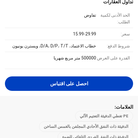
تداول العقارات
الحد الأدنى لكمية
تفاوض
الطلب:
سعر:
15.99-29.99
شروط الدفع:
خطاب الاعتماد، D/A، D/P، T/T، ويسترن يونيون
القدرة على العرض:
500000 متر مربع شهريا
احصل على اقتباس
العلامات:
PE تغطي الدفيئة التعتيم الآلي
الدفيئة ذات النفق الأحادي المجلفن بالغمس الساخن
الدفيئة ذات النفق الفردي التلقائي للضوء