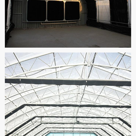
يمكن إعادة استخدامها ،
الزراعة
لا حاجة لإضافة العناصر
12
اختياري
المائية
الغذائية ، مريحة
وبأسعار معقولة.