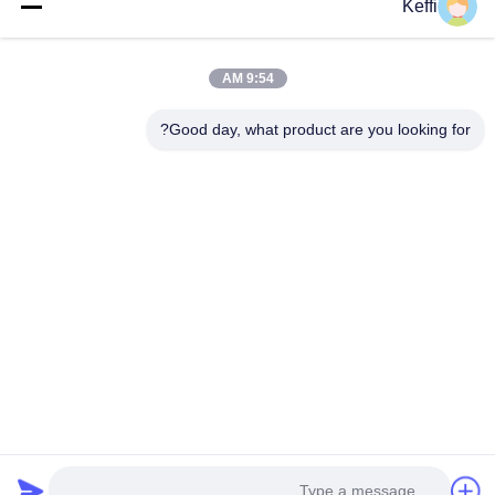
Keffi
الزراعة العمودية أضواء زراعة LED برج
L 11
هيدروپوني 30L 5 طبقة زراعة هيدروبونية
هيدروبونيك
وصف المنتجات مزايا الزراعة المائية:1مصابيح النمو
وصف المنتجات
9:54 AM
الكاملة للطيف LED للنمو الأسرعمجهزة بأضواء نمو
LED ذات الطيف الكامل عالية الكفاءة، هذا البرج
Good day, what product are you looking for?
الهيدروبونيكي يوفر الإضاءة المثلى للخضار الورقية،
احصل على اقتباس
والأعشاب،والخضروات، مما يضمن نمواً أسرع بنسبة
ثقباللونالأبي
30 إلى 50% مقارنةً بزراعة التربة التقليدية..2تصميم
المذكورة أعل
النمو الرأس...
يرجى الاتصال 
بيت
منتجات
أشرطة فيديو
معلومات عنا
جولة في المعمل
رقابة جودة
اطلب اقتباس
Tel: 0086-8613980853449-8613980853449-8
E-mail: manager@scbldgj.com
© 2026 Sichuan Baolida Metal Pipe Fittings Manufacturing Co., Ltd.. All