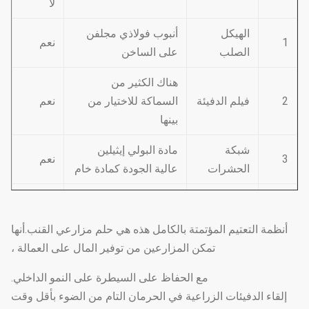
لا
الهيكل
أنبوب فولاذي مجلفن
1
نعم
الصلب
على الساخن
هناك الكثير من
2
فيلم الدفيئة
السماكة للاختيار من
نعم
بينها
شبكة
مادة البولي إيثيلين
3
نعم
الحشرات
عالية الجودة كمادة خام
يتكون من مراوح تبريد
4
نظام التبريد
نعم
ومنصة تبريد
أنظمة التعتيم المؤتمتة بالكامل هذه هي حلم مزارعي القنب.أنها
النوع الكهروديناميكي ،
تمكن المزارعين من توفير المال على العمالة ،
نظام دلفنة
5
نوع السلسلة ، النوع
نعم
الفيلم
مع الحفاظ على السيطرة على النمو الداخلي.
اليدوي
إلقاء الدفيئات الزراعية في الحرمان التام من الضوء بأقل وقت