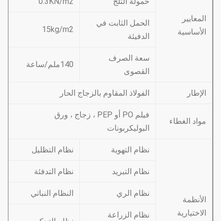
حمولة الثلج
0.3KN/m2
المعايير
الحمل الثابت في
15kg/m2
الأساسية
الدفيئة
سعة الصرف
140ملم/ساعة
القصوى
الإطار
الفولاذ المقاوم بالزجاج الحار
فيلم PO أو PEP ، زجاج ، ورق
مواد الغطاء
البوليكربونات
نظام التهوية
نظام التظليل
نظام التبريد
نظام التدفئة
نظام الري
النظام النباتي
الأنظمة
الاختيارية
نظام الزراعة