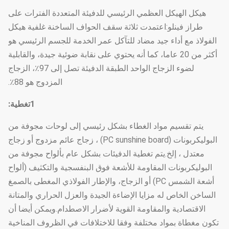
هيكل الهيكل العظمي الرئيسي للدفيئة المتعددة الفترات على
طراز فينلو:اعتمدت ثلاثة سقف الحواف الساخنة غلفية هيكل
الفولاذ مع أداء جيد مضاد للتآكل عمر الخدمة للجسم الرئيسي هو
أكثر من 20 عاما، كما أنه يحتوي على نقابة ضوئية جيدة، والقابلية
لضوء الزجاج الواحد الطبقة الدفيئة تصل إلى 97٪، الزجاج
المزدوج هو 88٪.
1تغطية:
يتم تقسيم مواد الغطاء بشكل رئيسي إلى لوحات مجوفة من
البوليكربونات (PC sunshine board) ، زجاج عائم مزدوج أو زجاج
معتدل ، إلخ.يتم تغطية الدفيئات بشكل عام بألواح مجوفة من
البوليكربونات المقاومة للأشعة فوق البنفسجية والتكثيف (ألواح
أشعة الشمس PC) أو الزجاج، والإطار الفولاذي المغطى بالصمغ
الساخن الخاص له مزايا الإضاءة الجيدة والعزل الحراري والمتانة
الاقتصادية والمقاومة القوية لأضرار الاصطدام.ويمكن أيضا أن
تكون مغطاة بمواد مختلفة وفقا للاختلافات في الظروف المناخية