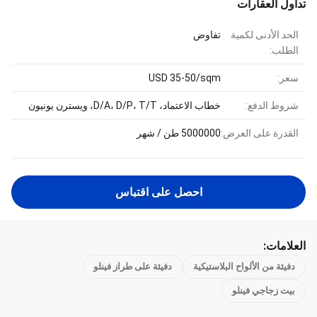
تداول العقارات
الحد الأدنى لكمية
تفاوض
الطلب:
سعر:
USD 35-50/sqm
شروط الدفع:
خطاب الاعتماد، D/A، D/P، T/T، ويسترن يونيون
القدرة على العرض:
5000000 طن / شهر
احصل على اقتباس
العلامات:
دفيئة من الألواح البلاستيكية
دفيئة على طراز فينلو
بيت زجاجي فينلو