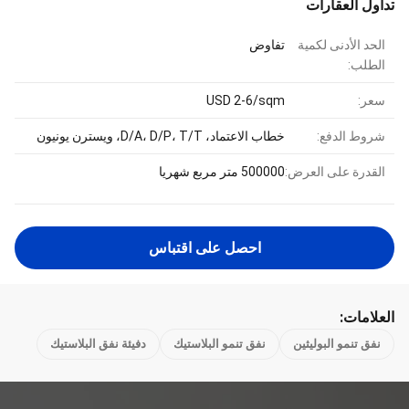
تداول العقارات
الحد الأدنى لكمية
تفاوض
الطلب:
سعر:
USD 2-6/sqm
شروط الدفع:
خطاب الاعتماد، D/A، D/P، T/T، ويسترن يونيون
القدرة على العرض:
500000 متر مربع شهريا
احصل على اقتباس
العلامات:
نفق تنمو البوليثين
نفق تنمو البلاستيك
دفيئة نفق البلاستيك