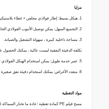
مزايا
1. هيكل بسيط: إطار فولاذي مجلفن + غطاء بلاستيكي + تهوية جانبية.
2. التجميع السهل: يمكن توصيل الأنبوب الفولاذي الجاهز بسهولة من خلال بعض أدوات التثبيت.
3. مساحة داخلية كبيرة ، سهولة التشغيل والصيانة.
تكلفة الدفيئة النفقية ليست عالية ، يمكنك الحصول 
5. عمر خدمة طويل: يمكن استخدام الهيكل الفولاذي للاحتباس الحراري لأكثر من 10 سنوات.
6. متعدد الأغراض: يمكنك استخدام دفيئة نفق صغيرة في حديقتك كبيت زجاجي للحديقة ، أو يمكنك الحصول على نطاق واسع لمزرعتك.
مواد التغطية