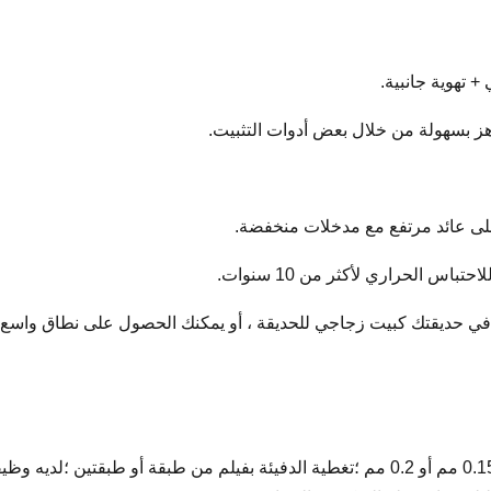
على عائد مرتفع مع مدخلات منخفضة.
مسح فيلم PE كمادة تغطية ؛عادة ما تختار السماكة 0.15 مم أو 0.2 مم ؛تغطية الدفيئة بفيلم