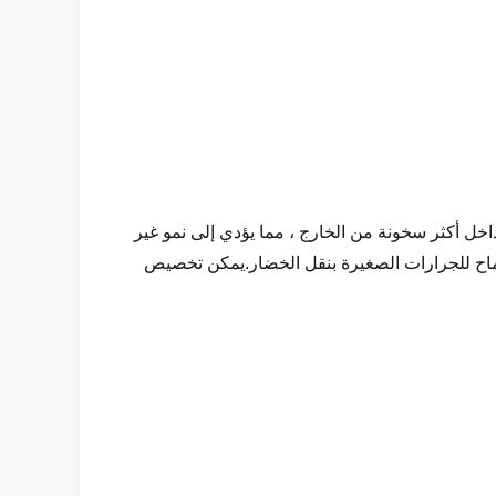
خل أكثر سخونة من الخارج ، مما يؤدي إلى نمو غير
الإغلاق والعص.العرض القياسي 8 أمتار ، وهو مناسب جدًا للسماح للجرارات الصغيرة بنقل الخضار.يمكن تخصيص