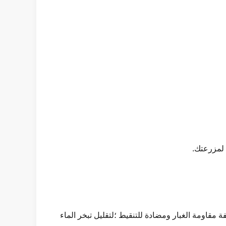
 من طبقة أو طبقتين ؛لديه وظيفة مقاومة الغبار ومضادة للتنقيط ؛لتقليل تبخر الماء