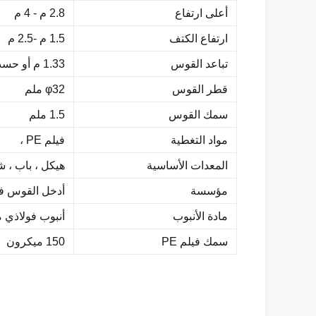
أعلى ارتفاع
2.8 م - 4 م
ارتفاع الكتف
1.5 م -2.5 م
تباعد القوس
1.33 م أو حسب الطلب
قطر القوس
φ32 ملم
سمك القوس
1.5 ملم
مواد التغطية
فيلم PE ،
المعدات الأساسية
هيكل ، باب ، 
مؤسسة
أدخل القوس ف
مادة الأنبوب
أنبوب فولاذي 
سمك فيلم PE
150 ميكرون