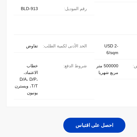
رقم الموديل:
BLD-913
USD 2-
الحد الأدنى لكمية الطلب:
تفاوض
6/sqm
ض:
500000 متر
شروط الدفع:
خطاب
مربع شهريا
الاعتماد،
D/A، D/P،
T/T، ويسترن
يونيون
احصل على اقتباس