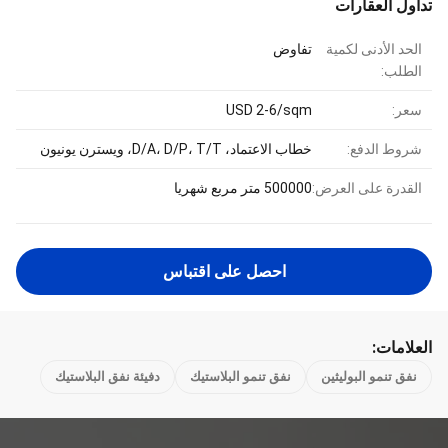
تداول العقارات
الحد الأدنى لكمية
تفاوض
الطلب:
سعر:
USD 2-6/sqm
شروط الدفع:
خطاب الاعتماد، D/A، D/P، T/T، ويسترن يونيون
القدرة على العرض:
500000 متر مربع شهريا
احصل على اقتباس
العلامات:
نفق تنمو البوليثين
نفق تنمو البلاستيك
دفيئة نفق البلاستيك