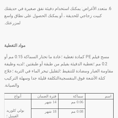
6. متعدد الأغراض: يمكنك استخدام دفيئة نفق صغيرة في حديقتك
كبيت زجاجي للحديقة ، أو يمكنك الحصول على نطاق واسع
لمزرعتك.
مواد التغطية
مسح فيلم PE كمادة تغطية ؛عادة ما تختار السماكة 0.15 مم أو
0.2 مم ؛تغطية الدفيئة بفيلم من طبقة أو طبقتين ؛لديه وظيفة
مقاومة الغبار ومضادة للتنقيط ؛لتقليل تبخر الماء في التربة ؛علاج
كتلة الأشعة فوق البنفسجيةالتكلفة قليلة جدا وسهلة التركيب
والصيانة.
اسم
سماكة
فترة الضمان
أنواع
0.06 مم
14 شهر
بولي كلوريد
0.08 مم
18 شهر
الفينيل ؛