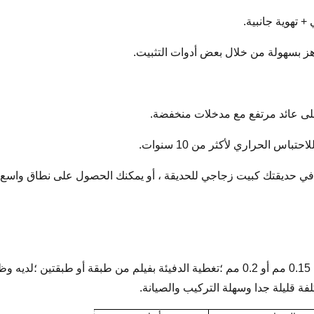
على عائد مرتفع مع مدخلات منخفضة.
مسح فيلم PE كمادة التغطية ؛عادة ما تختار السماكة 0.15 مم أو 0.2 مم ؛تغطية الدفيئة بفي
لفة قليلة جدا وسهلة التركيب والصيانة.