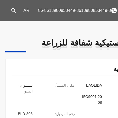
AR
86-8613980853449-8613980853449-8
استيكية شفافة للزراعة
استيكية شفافة للزراعة
ة
BAOLIDA
مكان المنشأ:
سيشوان ،
الصين
ISO9001:20
08
رقم الموديل:
BLD-808