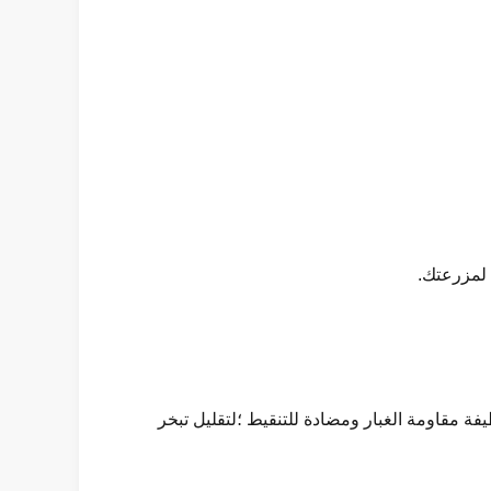
لم من طبقة أو طبقتين ؛لديه وظيفة مقاومة الغبار ومضادة للتنقيط ؛لتقليل تبخر