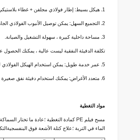
1. هيكل بسيط: إطار فولاذي مجلفن + غطاء بلاستيكي + تهوية جانبية.
2. التجميع السهل: يمكن توصيل الأنبوب الفولاذي الجاهز بسهولة من خلال بعض أدوات التثبيت.
3. مساحة داخلية كبيرة ، سهولة التشغيل والصيانة.
تكلفة الدفيئة النفقية ليست عالية ، يمكنك الحصول 
5. عمر خدمة طويل: يمكن استخدام الهيكل الفولاذي للاحتباس الحراري لأكثر من 10 سنوات.
6. متعدد الأغراض: يمكنك استخدام دفيئة نفق صغيرة في حديقتك كبيت زجاجي للحديقة ، أو يمكنك الحصول على نطاق واسع لمزرعتك.
مواد التغطية
الماء في التربة ؛علاج كتلة الأشعة فوق البنفسجيةالتك