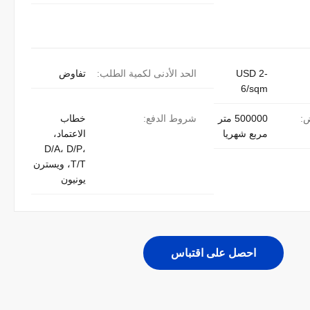
USD 2-
الحد الأدنى لكمية الطلب:
تفاوض
6/sqm
ض:
500000 متر
شروط الدفع:
خطاب
مربع شهريا
الاعتماد،
D/A، D/P،
T/T، ويسترن
يونيون
احصل على اقتباس