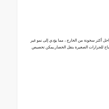
ل أكثر سخونة من الخارج ، مما يؤدي إلى نمو غير
الإغلاق والعص.العرض القياسي 8 أمتار ، وهو مناسب جدًا للسماح للجرارات الصغيرة بنقل الخضار.يمكن تخصيص