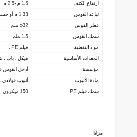
ارتفاع الكتف
1.5 م -2.5 م
تباعد القوس
1.33 م أو حسب الطلب
قطر القوس
φ32 ملم
سمك القوس
1.5 ملم
مواد التغطية
فيلم PE ،
المعدات الأساسية
هيكل ، باب ، 
مؤسسة
أدخل القوس ف
مادة الأنبوب
أنبوب فولاذي 
سمك فيلم PE
150 ميكرون
مزايا