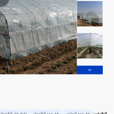
نفق تنمو البوليثين
نفق تنمو البلاستيك
دفيئة نفق البلاستيك
العلامات: