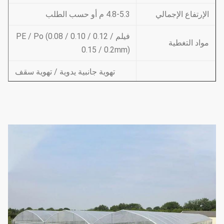
الإرتفاع الإجمالي
4.8-5.3 م أو حسب الطلب
فيلم PE / Po (0.08 / 0.10 / 0.12 /
مواد التغطية
0.15 / 0.2mm)
تهوية جانبية يدوية / تهوية سقف
يدوية /
تنفس
تهوية جانبية كهربائية / تهوية سقف
نظام الدعم
نظام التبريد ونظام الري وخارجها
وداخلها
(اختر حسب
احتياجاتك)
نظام التظليل
1.33 م / 1.2 / 1.0 / 2.0 أو حسب
مسافة القوس
الطلب