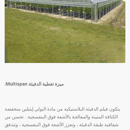
25 مم ، 32 مم ، 48 مم أو حسب
قطر القوس
الطلب
50 مم ، 60 مم ، 76 مم ، 89 مم ،
114 مم ، 50 × 70 مم ، 60 × 80
مم
الركيزة الرئيسية
50 × 100 ملم ، 80 × 80 ملم ، 100
× 100 ملم
المعيار: 60 مم ، 50 × 70 مم ، 40 ×
80 مم ، 80 × 80 مم ... إلخ
ميزة تغطية الدفيئة Multispan:
سمك الأنبوب
1.5 مم ، 2.0 مم ، 2.5 مم ، 3.0 مم ،
الفولاذي
3.5 مم أو حسب الطلب
يتكون فيلم الدفيئة البلاستيكية من مادة البولي إيثيلين منخفضة
الكثافة المتينة والمعالجة بالأشعة فوق البنفسجية .. تحسن من
مؤسسة
قاعدة خرسانية نقطة
شفافية طبقة الدفيئة ، وتعزز الأشعة فوق البنفسجية ، وتتدفق