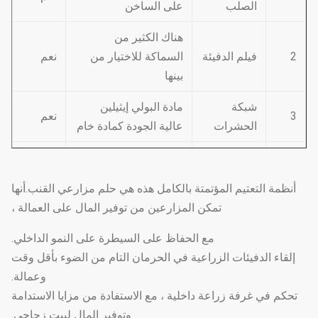
الصلب
على الساخن
هناك الكثير من
2
فيلم الدفيئة
السماكة للاختيار من
نعم
بينها
شبكة
مادة البولي إيثيلين
3
نعم
الحشرات
عالية الجودة كمادة خام
يتكون من مراوح تبريد
4
نظام التبريد
نعم
ومنصة تبريد
أنظمة التعتيم المؤتمتة بالكامل هذه هي حلم مزارعي القنب.أنها
النوع الكهروديناميكي ،
تمكن المزارعين من توفير المال على العمالة ،
نظام دلفنة
5
نوع السلسلة ، النوع
نعم
الفيلم
مع الحفاظ على السيطرة على النمو الداخلي.
اليدوي
إلقاء الدفيئات الزراعية في الحرمان التام من الضوء بأقل وقت
وعمالة.
نوافذ جانبية ومراوح
6
نظام التهوية
نعم
تحكم في غرفة زراعة داخلية ، مع الاستفادة من مزايا الاستدامة
دوران
وتوفير المال لبيت زجاجي.