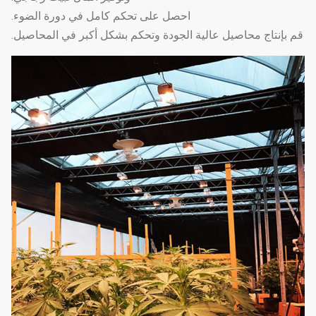
تسخين الماء الساخن ،
احصل على تحكم كامل في دورة الضوء.
نظام
7
تسخين الهواء الساخن ،
اختياري
قم بإنتاج محاصيل عالية الجودة وتحكم بشكل أكبر في المحاصيل.
التدفئة
التدفئة الكهربائية
نظام الري
يمكن تخصيصها وفقًا
8
اختياري
بالتنقيط
لطول وعرض الدفيئة
نظام الرش
يمكن تخصيصها وفقًا
9
اختياري
الجزئي
لطول وعرض الدفيئة
من السهل تجميع دفيئة
10
املأ الضوء
التعتيم التلقائي
اختياري
للحرمان من الضوء
سرير
11
سرير البذر المتحرك
اختياري
الشتلات
يمكن إعادة استخدامها ،