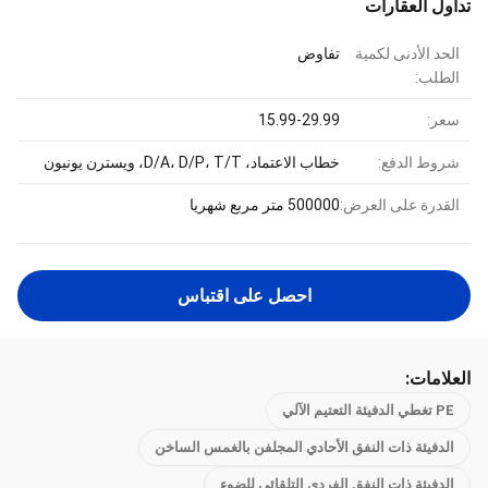
تداول العقارات
الحد الأدنى لكمية
تفاوض
الطلب:
سعر:
15.99-29.99
شروط الدفع:
خطاب الاعتماد، D/A، D/P، T/T، ويسترن يونيون
القدرة على العرض:
500000 متر مربع شهريا
احصل على اقتباس
العلامات:
PE تغطي الدفيئة التعتيم الآلي
الدفيئة ذات النفق الأحادي المجلفن بالغمس الساخن
الدفيئة ذات النفق الفردي التلقائي للضوء