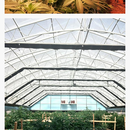
الزراعة
لا حاجة لإضافة العناصر
12
اختياري
المائية
الغذائية ، مريحة
وبأسعار معقولة.