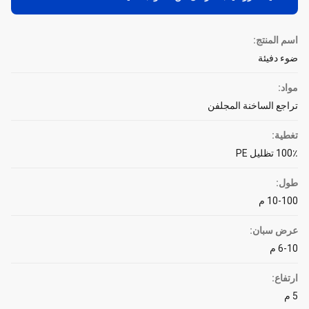
اسم المنتج:
ضوء دفيئة
مواد:
تراجع الساخنة المجلفن
تغطية:
100٪ تظليل PE
طول:
10-100 م
عرض سبان:
6-10 م
ارتفاع:
5 م