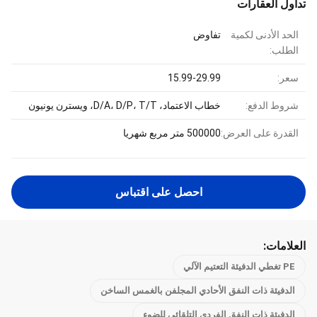
تداول العقارات
الحد الأدنى لكمية
تفاوض
الطلب:
سعر:
15.99-29.99
شروط الدفع:
خطاب الاعتماد، D/A، D/P، T/T، ويسترن يونيون
القدرة على العرض:
500000 متر مربع شهريا
احصل على اقتباس
العلامات:
PE تغطي الدفيئة التعتيم الآلي
الدفيئة ذات النفق الأحادي المجلفن بالغمس الساخن
الدفيئة ذات النفق الفردي التلقائي للضوء