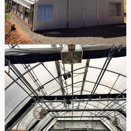
يمكن إعادة استخدامها ،
الزراعة
لا حاجة لإضافة العناصر
12
اختياري
المائية
الغذائية ، مريحة
وبأسعار معقولة.