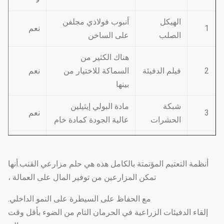
الهيكل
أنبوب فولاذي مجلفن
1
نعم
الصلب
على الساخن
هناك الكثير من
2
فيلم الدفيئة
السماكة للاختيار من
نعم
بينها
شبكة
مادة البولي إيثيلين
3
نعم
الحشرات
عالية الجودة كمادة خام
يتكون من مراوح تبريد
4
نظام التبريد
نعم
ومنصة تبريد
أنظمة التعتيم المؤتمتة بالكامل هذه هي حلم مزارعي القنب.أنها
النوع الكهروديناميكي ،
تمكن المزارعين من توفير المال على العمالة ،
نظام دلفنة
5
نوع السلسلة ، النوع
نعم
الفيلم
مع الحفاظ على السيطرة على النمو الداخلي.
اليدوي
إلقاء الدفيئات الزراعية في الحرمان التام من الضوء بأقل وقت