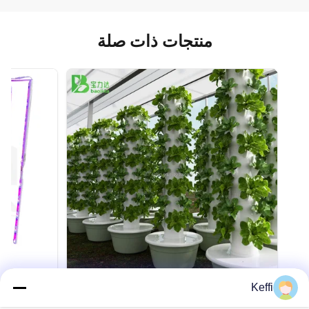
منتجات ذات صلة
Keffi
30L 9-طبقة التجارية التلقائية برج