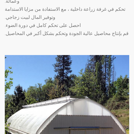
وعمالة.
نوافذ جانبية ومراوح
6
نظام التهوية
نعم
تحكم في غرفة زراعة داخلية ، مع الاستفادة من مزايا الاستدامة
دوران
وتوفير المال لبيت زجاجي.
تسخين الماء الساخن ،
احصل على تحكم كامل في دورة الضوء.
نظام
7
تسخين الهواء الساخن ،
اختياري
قم بإنتاج محاصيل عالية الجودة وتحكم بشكل أكبر في المحاصيل.
التدفئة
التدفئة الكهربائية
نظام الري
يمكن تخصيصها وفقًا
8
اختياري
بالتنقيط
لطول وعرض الدفيئة
نظام الرش
يمكن تخصيصها وفقًا
9
اختياري
الجزئي
لطول وعرض الدفيئة
من السهل تجميع دفيئة
10
املأ الضوء
التعتيم التلقائي
اختياري
للحرمان من الضوء
سرير
11
سرير البذر المتحرك
اختياري
الشتلات