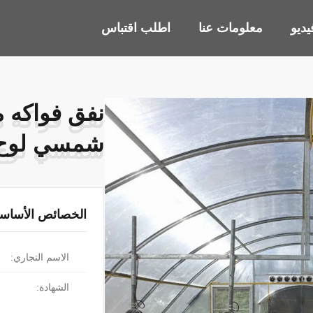
ديو
معلومات عنا
اطلب اقتباس
نفق فواكه م
نفق فواكه م
شمسي لوح 
شمسي لوح 
الخصائص الأساسي
الاسم التجاري:
الشهادة: