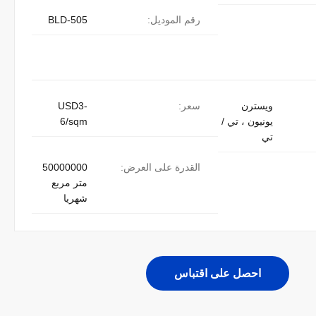
رقم الموديل:
BLD-505
ويسترن
سعر:
USD3-
يونيون ، تي /
6/sqm
تي
القدرة على العرض:
50000000
متر مربع
شهريا
احصل على اقتباس