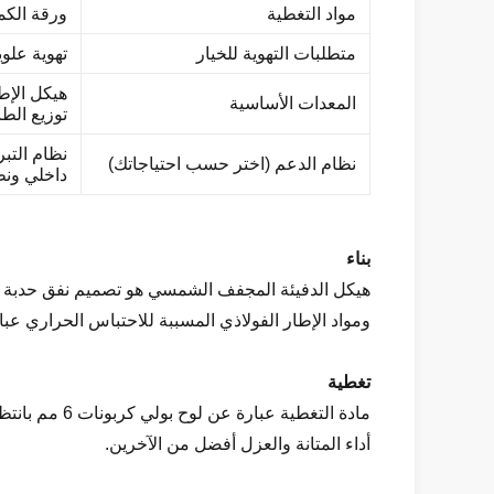
مواد التغطية
ورقة الكمبيوتر (6 مم ، 8 م
متطلبات التهوية للخيار
تهوية علوي
هيكل الإطار
المعدات الأساسية
توزيع الطا
نظام التبر
نظام الدعم (اختر حسب احتياجاتك)
داخلي ونظ
بناء
هيكل الدفيئة المجفف الشمسي هو تصميم نفق حدبة ،
ومواد الإطار الفولاذي المسببة للاحتباس الحراري عب
تغطية
مادة التغطية عبارة عن لوح بولي كربونات 6 مم بانتظام ،
أداء المتانة والعزل أفضل من الآخرين.