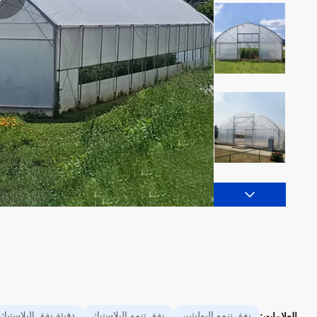
نفق تنمو البوليثين
نفق تنمو البلاستيك
دفيئة نفق البلاستيك
العلامات: