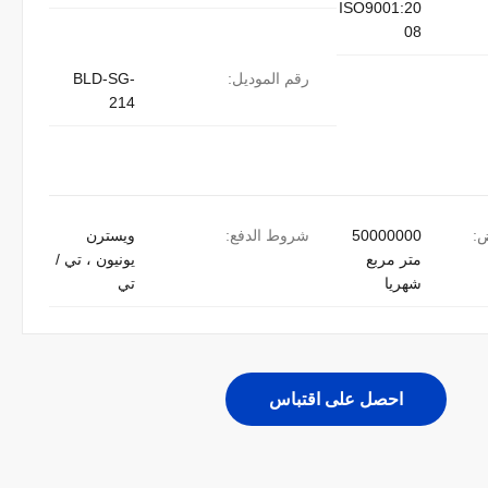
ISO9001:20
08
رقم الموديل:
BLD-SG-
214
ض:
50000000
شروط الدفع:
ويسترن
متر مربع
يونيون ، تي /
شهريا
تي
احصل على اقتباس