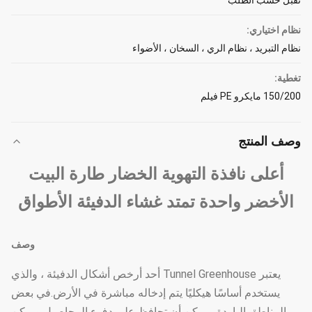
تقبل حسب الطلب
نظام اختياري:
نظام التبريد ، نظام الري ، السخان ، الأضواء
تغطية:
150/200 مايكرو PE فيلم
وصف المنتج
أعلى نافذة التهوية الخضار طارة البيت
الأخضر واحدة تمتد غشاء الدفيئة الأطواق
وصف
يعتبر Tunnel Greenhouse أحد أرخص أشكال الدفيئة ، والذي
يستخدم أساسًا هيكليًا يتم إدخاله مباشرة في الأرض.في بعض
المناطق الباردة ، يمكن أن تحافظ على دفء المحاصيل ويمكن