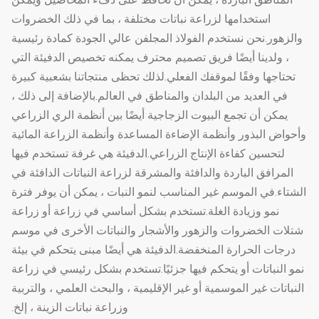
استخدامها لزراعة نباتات مختلفة ، بما في ذلك الخضروات
والزهور.نحن نستخدم الفولاذ المجلفن عالي الجودة كمادة رئيسية
، ولدينا أيضًا فريق تصميم محترف يمكنه تخصيص الدفيئة التي
تحتاجها وفقًا لموقفك الفعلي.لذلك تحظى منتجاتنا بشعبية كبيرة
في العديد من البلدان والمناطق في العالم.بالإضافة إلى ذلك ،
يمكن أن تجمع البيوت الزجاجية أيضًا بين أنظمة الري الزراعي
وأحواض البذور وأنظمة الإضاءة المساعدة وأنظمة الزراعة المائية
لتحسين كفاءة الإنتاج الزراعي.الدفيئة هي غرفة تستخدم فيها
المرافق الباردة والدافئة والمشرقة لزراعة النباتات الدافئة في
الشتاء.في الموسم غير المناسب لنمو النبات ، يمكن أن يوفر فترة
نمو وزيادة الغلة.تستخدم بشكل أساسي في زراعة أو زراعة
شتلات الخضروات والزهور والأشجار والنباتات الأخرى في موسم
درجات الحرارة المنخفضة.الدفيئة هي أيضًا مبنى يتحكم في بيئة
نمو النباتات أو يتحكم فيها جزئيًا.تستخدم بشكل رئيسي في زراعة
النباتات غير الموسمية أو غير الإقليمية ، والبحث العلمي ، والتربية
وزراعة نباتات الزينة ، إلخ.