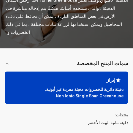
الدفيئة الأطواق وصف يعتبر Tunnel Greenhouse أحد أرخص أشكال 
الدفيئة ، والذي يستخدم أساسًا هيكليًا يتم إدخاله مباشرة في 
الأرض.في بعض المناطق الباردة ، يمكن أن تحافظ على دفء 
المحاصيل ويمكن استخدامها لزراعة نباتات مختلفة ، بما في ذلك 
الخضروات و...
سمات المنتج المخصصة
إبراز
دفيئة دائرية للخضروات
,
دفيئة مفردة غير أيونية
,
Non Ionic Single Span Greenhouse
منتجات:
دفيئة نباتية البيت الأخضر