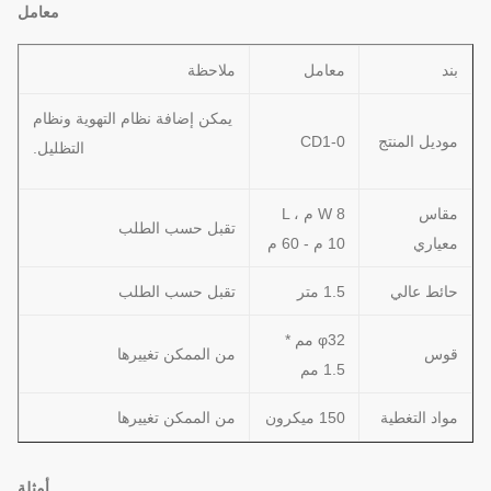
معامل
بند
معامل
ملاحظة
يمكن إضافة نظام التهوية ونظام
موديل المنتج
CD1-0
التظليل.
مقاس
W 8 م ، L
تقبل حسب الطلب
معياري
10 م - 60 م
حائط عالي
1.5 متر
تقبل حسب الطلب
φ32 مم *
قوس
من الممكن تغييرها
1.5 مم
مواد التغطية
150 ميكرون
من الممكن تغييرها
أمثلة