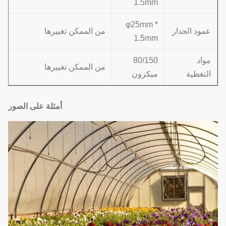
1.5mm
φ25mm *
من الممكن تغييرها
عمود الجدار
1.5mm
مواد
80/150
من الممكن تغييرها
التغطية
ميكرون
أمثلة على الصور