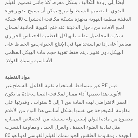
أيضًا إلى زيادة التكاليف بشكل مفرط.كلا جانبي تصميم الفيلم
اليدوي ، التصميم البسيط والمريح يمكن أن يسمح بتدوير هواء
الدفيئة.منطقة التهوية مجهزة بشبكة مكافحة الحشرات 40 شبكة
لمنع الآفات من دخول الدفيئة عند فتح التهوية الجانبية لضمان
سلامة المحاصيل.تتطلب الهياكل العظمية للاحتباس الحراري
معايير أعلى إذا تم استخدامها في الإنتاج الحيواني.مع الحفاظ على
الهيكل دون تغيير ، يتم فقط تقوية حجم مادة الهيكل العظمي
الأساسية وسمك الفولاذ.
مواد التغطية
فيلم PE غير متساقط باستخدام تقنية الفاعل بالسطح غير
الأيونية.هذا يعطيها أداء ممتاز لمكافحة الضباب.عادةً ما يكون
العمر الافتراضي لهذه المادة من 1 إلى 5 سنوات ، وقدرتها على
مقاومة الشيخوخة هي نفسها بشكل أساسي.هذا النوع من الأفلام
مصنوع من مادة البولي إيثيلين وله سلسلة من الخصائص الممتازة
مثل نفاذية الضوء الجيدة ، والعزل الجيد ، ومقاومة التسرب
الجيدة ، ومقاومة الطقس الجيد.سمك الفيلم القياسي لدينا هو 80