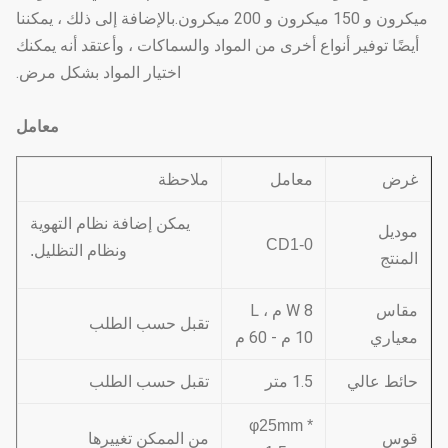
ميكرون و 150 ميكرون و 200 ميكرون.بالإضافة إلى ذلك ، يمكننا
أيضًا توفير أنواع أخرى من المواد والسماكات ، وأعتقد أنه يمكنك
اختيار المواد بشكل مرض.
معامل
غرض
معامل
ملاحظة
يمكن إضافة نظام التهوية
موديل
CD1-0
ونظام التظليل.
المنتج
مقاس
W 8 م ، L
تقبل حسب الطلب
معياري
10 م - 60 م
حائط عالي
1.5 متر
تقبل حسب الطلب
φ25mm *
من الممكن تغييرها
قوس