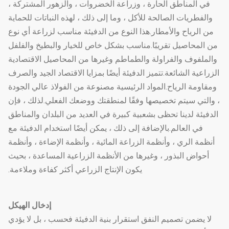
في المناطق الحارة ، وزراعة الخضروات ، والزهور المشتركة ،
والفطريات الصالحة للأكل ، وما إلى ذلك ، لهذه النباتات للحماية
من الرياح والأمطار.هذا النوع من الدفيئة مناسب لزراعة أي نوع
من المحاصيل تقريبًا.مناسب بشكل خاص للخيار والبطيخ والفلفل
والملفوف والفراولة والطماطم وغيرها من المحاصيل الاقتصادية
الزراعية الشائعة.تتميز الدفيئة أيضًا بمزايا الاقتصاد الجيد والصرف
ومقاومة الرياح.المواد الرئيسية مصنوعة من الفولاذ عالي الجودة
، والتي سيتم تخصيصها وفقًا لمنطقتك ووضعك الفعلي.لذلك ، فإن
الدفيئة لدينا تحظى بشعبية كبيرة في العديد من البلدان والمناطق
في العالم.بالإضافة إلى ذلك ، يمكن أيضًا استخدام الدفيئة مع
أنظمة الري ، وأنظمة الزراعة المائية ، وأنظمة الإضاءة ، وأنظمة
أحواض البذور ، وغيرها من الأنظمة الزراعية المساعدة ، بحيث
يكون الإنتاج الزراعي أكثر كفاءة وملاءمة.
إدخال الهيكل
لا يضمن تصميم النفق استقرار بنية الدفيئة فحسب ، بل لا يؤدي