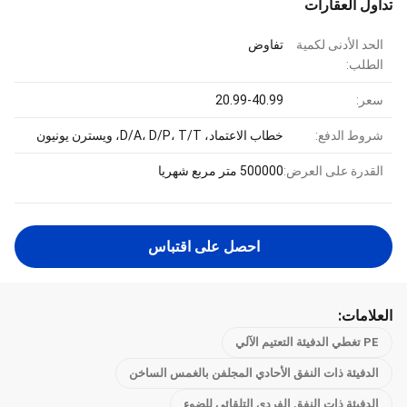
تداول العقارات
الحد الأدنى لكمية
تفاوض
الطلب:
سعر:
20.99-40.99
شروط الدفع:
خطاب الاعتماد، D/A، D/P، T/T، ويسترن يونيون
القدرة على العرض:
500000 متر مربع شهريا
احصل على اقتباس
العلامات:
PE تغطي الدفيئة التعتيم الآلي
الدفيئة ذات النفق الأحادي المجلفن بالغمس الساخن
الدفيئة ذات النفق الفردي التلقائي للضوء