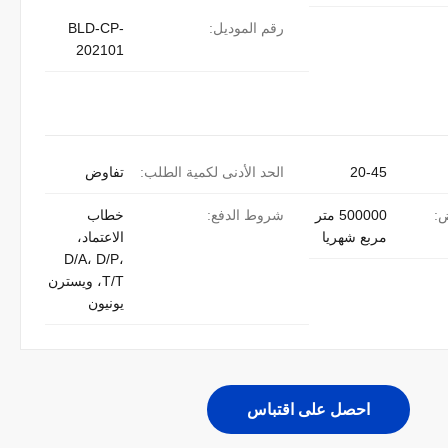
رقم الموديل:
BLD-CP-
202101
20-45
الحد الأدنى لكمية الطلب:
تفاوض
ض:
500000 متر
شروط الدفع:
خطاب
مربع شهريا
الاعتماد،
D/A، D/P،
T/T، ويسترن
يونيون
احصل على اقتباس