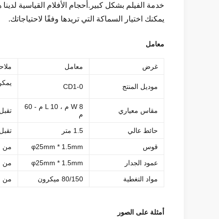
يمكنك اختيار السماكة التي تريدها وفقًا لاحتياجاتك.
معامل
غرض
معامل
ملاح
يمكن
موديل المنتج
CD1-0
W 8 م ، L 10 م - 60
مقاس معياري
تقبل
م
حائط عالي
1.5 متر
تقبل
قوس
φ25mm * 1.5mm
من ا
عمود الجدار
φ25mm * 1.5mm
من ا
مواد التغطية
80/150 ميكرون
من ا
أمثلة على الصور