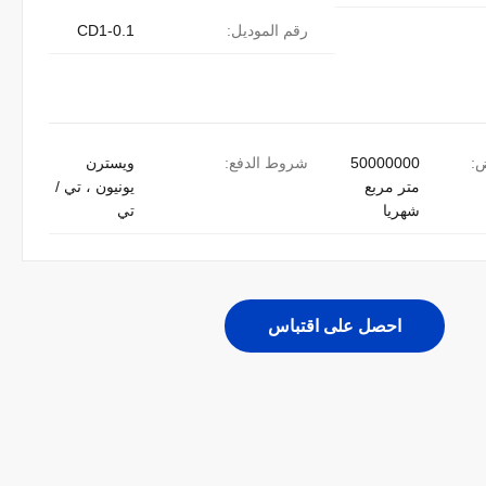
رقم الموديل:
CD1-0.1
ض:
50000000
شروط الدفع:
ويسترن
متر مربع
يونيون ، تي /
شهريا
تي
احصل على اقتباس