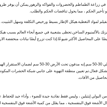
ع في زراعة الطماطم والخضروات والفواكه والزهور.يمكن أن يوفر ظروف
أو تأخير الحكم ، مما يحول تناقضات الحكم والطلب.
لم لمواد التغطية.هيكل الإطار بسيط ورخيص التكلفة وسهل التثبيت.
زنك بالألمنيوم الساخن.تحظى بشعبية في جميع أنحاء العالم بسبب هيكل
 على المحاصيل الأكثر شيوعًا.إذا كنت تزرع أيضًا نباتات منخفضة الارت
الدفيئة كلها تتبنى هيكل نفق.تغرق جوانب القوس حوالي 30-
محاصيل من الآفات.
ن البولي إيثيلين ، وليس فقط نفاذية جيدة للضوء ، وأداء جيد للحفاظ ع
أشعة فوق البنفسجية ، مما يقلل من كمية الأشعة فوق البنفسجية الضار