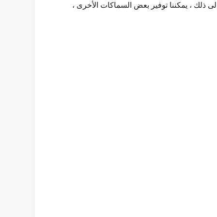
نا هي على التوالي 80 ميكرون و 150 ميكرون و 200 ميكرون ، بالإضافة إلى ذلك ، يمكننا توفير بعض السماكات الأخرى ،