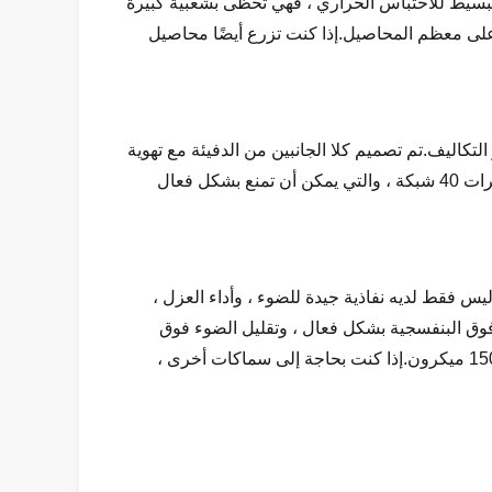
البسيط للاحتباس الحراري ، فهي تحظى بشعبية كبيرة
 على معظم المحاصيل.إذا كنت تزرع أيضًا محاصيل
ان الاستقرار الهيكلي وتوفير التكاليف.تم تصميم كلا الجانبين من الدفيئة مع تهوية
جانبية ، والتي يمكن أن تضمن بشكل فعال دوران الهواء.كما تم تجهيز فتحات التهوية على كلا الجانبين بشبكات مكافحة الحشرات 40 شبكة ، والتي يمكن أن تمنع بشكل فعال
ليس فقط لديه نفاذية جيدة للضوء ، وأداء العزل ،
ة فوق البنفسجية بشكل فعال ، وتقليل الضوء فوق
البنفسجي الضار عبر الدفيئة.وبالتالي ، يتم إطالة عمر خدمة الفيلم بشكل كبير.سمك الفيلم القياسي لدينا هو 80 ميكرون و 150 ميكرون.إذا كنت بحاجة إلى سماكات أخرى ،