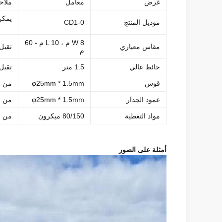
غرض
معامل
ملاح
يمكن
موديل المنتج
CD1-0
W 8 م ، L 10 م - 60
مقاس معياري
تقبل
م
حائط عالي
1.5 متر
تقبل
قوس
φ25mm * 1.5mm
من ا
عمود الجدار
φ25mm * 1.5mm
من ا
مواد التغطية
80/150 ميكرون
من ا
أمثلة على الصور