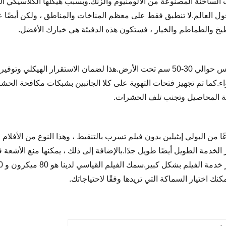
ب الساخنة المصنوعة من الألومنيوم والزنك.وبسبب هيكلها الكلاسيكي 
حول العالم.لا تنطبق فقط على معظم المناخات والمناطق ، ولكن أيضًا
بطيخ والطماطم والخيار ، فستكون هذه الدفيئة هي خيارك الأفضل.
تتبنى هذه النفق الدفيئة هيكل نفق.يجب إدخال كل قوس حوالي 30-50 سم تحت الأرض.هذا لضم
ية المحاصيل وتجنب تلف الحشرات.
ا من البولي إيثيلين بدون فيلم تسرب بالتنقيط ، وهذا النوع من الأفلام 
الخدمة الطويل أيضًا طويل جدًا.بالإضافة إلى ذلك ، يمكنها منع الأشع