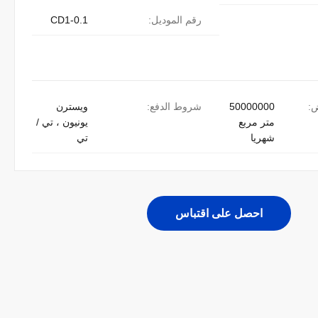
رقم الموديل:
CD1-0.1
ض:
50000000
شروط الدفع:
ويسترن
متر مربع
يونيون ، تي /
شهريا
تي
احصل على اقتباس