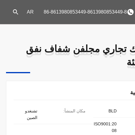
AR
86-8613980853449-8613980853449-8
يك تجاري مجلفن شفاف نفق
يك تجاري مجلفن شفاف نفق
ئة
ئة
ة
BLD
مكان المنشأ:
تشنغدو
الصين
ISO9001:20
08