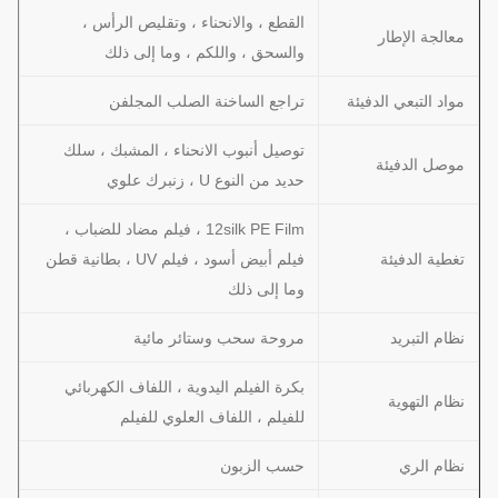
القطع ، والانحناء ، وتقليص الرأس ،
معالجة الإطار
والسحق ، واللكم ، وما إلى ذلك
مواد التبعي الدفيئة
تراجع الساخنة الصلب المجلفن
توصيل أنبوب الانحناء ، المشبك ، سلك
موصل الدفيئة
حديد من النوع U ، زنبرك علوي
12silk PE Film ، فيلم مضاد للضباب ،
تغطية الدفيئة
فيلم أبيض أسود ، فيلم UV ، بطانية قطن
وما إلى ذلك
نظام التبريد
مروحة سحب وستائر مائية
بكرة الفيلم اليدوية ، اللفاف الكهربائي
نظام التهوية
للفيلم ، اللفاف العلوي للفيلم
نظام الري
حسب الزبون