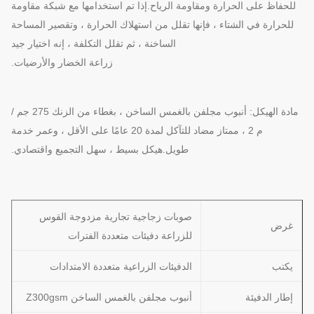
للحفاظ على الحرارة ومقاومة الرياح.إذا تم استخدامها مع شبكة مقاومة
للحرارة في الشتاء ، فإنها تقلل من استهلاك الحرارة ، وتقصير المساحة
الساخنة ، ثم تقلل التكلفة ، إنه اختيار جيد
زراعة الخضار والأرضيات.
مادة الهيكل: أنبوب مجلفن بالغمس الساخن ، بغطاء من الزنك 275 جم /
م 2 ، ممتاز مضاد للتآكل لمدة 20 عامًا على الأقل ، وعمر خدمة
طويل.هيكل بسيط ، سهل التجميع واقتصادي.
صوبات زجاجية تجارية مزدوجة القوس
غرض
للزراعة دفيئات متعددة الفترات
يكتب
الدفيئات الزراعية متعددة الامتدادات
إطار الدفيئة
أنبوب مجلفن بالغمس الساخن Z300gsm