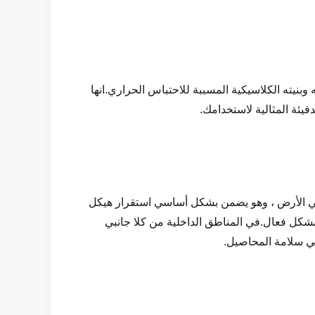
نيته الكلاسيكية المسببة للاحتباس الحراري.انها
يئة المثالية لاستخدامك.
جي هيكل نفق.يغرق القوس بحوالي 30-50 سم تحت الأرض من كل جانب.يتم إدخاله بعمق 30-50 سم في الأرض ، وهو يضمن بشكل أساسي استقرار هيكل
ء بشكل فعال.في المناطق الداخلية من كلا جانبي