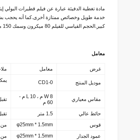
مادة تغطية الدفيئة عبارة عن فيلم قطيرات البولي إ
خدمة طويل وخصائص ممتازة أخرى.كما أنه يحجب بشكل
كبير.الحجم القياسي للفيلم 80 ميكرون وسمك 150 ميكرون على التوالي ، يمكنك اختيار السماكة التي تريدها وفقًا لاحتياجاتك.
معامل
غرض
معامل
ملا
يمكن
CD1-0
موديل المنتج
W 8 م ، L 10 م -
مقاس معياري
تقب
60 م
حائط عالي
1.5 متر
تقب
φ25mm * 1.5mm
قوس
من ا
φ25mm * 1.5mm
عمود الجدار
من ا