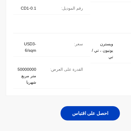
رقم الموديل:
CD1-0.1
ويسترن
سعر:
USD3-
يونيون ، تي /
6/sqm
تي
القدرة على العرض:
50000000
متر مربع
شهريا
احصل على اقتباس