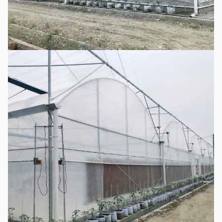
5
التبريد ، الحفاظ
اختياري
الشمس
على حرارة الشتاء
والربيع
يتكون من مراوح
6
نظام التبريد
اختياري
تبريد ومنصة تبريد
تسخين الماء
نظام
الساخن ، تسخين
7
اختياري
التدفئة
الهواء الساخن ،
التدفئة الكهربائية
نوافذ جانبية ومراوح
8
نظام التهوية
اختياري
تبريد
يمكن تخصيصها
نظام الري
9
وفقًا لطول وعرض
اختياري
بالتنقيط
الدفيئة