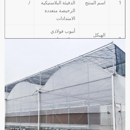
1
اسم المنتج
الدفيئة البلاستيكية
/
الرخيصة متعددة
الامتدادات
أنبوب فولاذي
الهيكل
2
مجلفن على
نعم
الصلب
الساخن
هناك الكثير من
3
فيلم الدفيئة
السماكة للاختيار
اختياري
من بينها
مادة البولي إيثيلين
شبكة
4
عالية الجودة كمادة
اختياري
الحشرات
خام
الظل الصيفي ، منع
المطر ، الرطوبة ،
شبكة تظليل