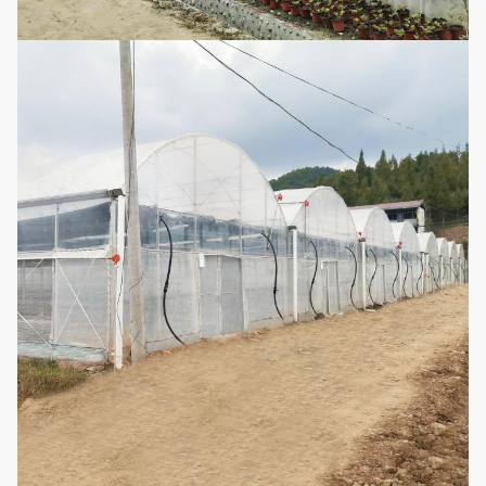
نظام
التظليل
رف التروس يقود
14
اختياري
الخارجي
نظام التظليل.
والداخلي
النوع
نظام دلفنة
الكهروديناميكي ،
15
اختياري
الفيلم
نوع السلسلة ، النوع
اليدوي