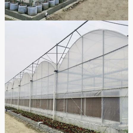
يمكن تخصيصها
نظام الرش
10
وفقًا لطول وعرض
اختياري
الجزئي
الدفيئة
من السهل تجميع
دفيئة التعتيم
11
املأ الضوء
اختياري
التلقائي للحرمان
من الضوء
سرير
12
سرير البذر المتحرك
اختياري
الشتلات
يمكن إعادة
استخدامها ، لا حاجة
الزراعة
13
لإضافة العناصر
اختياري
المائية
الغذائية ، مريحة
وبأسعار معقولة.