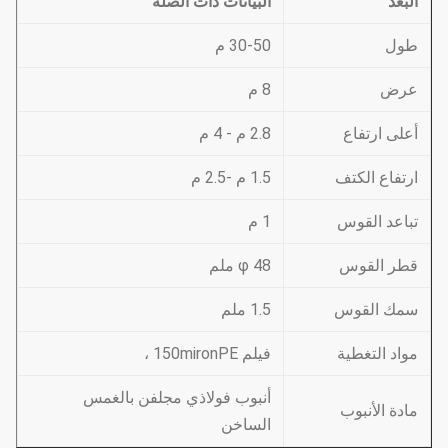
البعد
البيانات ذات الصلة
طول
30-50 م
عرض
8 م
أعلى ارتفاع
2.8 م - 4 م
ارتفاع الكتف
1.5 م -2.5 م
تباعد القوس
1 م
قطر القوس
φ 48 ملم
سمك القوس
1.5 ملم
مواد التغطية
فيلم 150mironPE ،
أنبوب فولاذي مجلفن بالغمس
مادة الأنبوب
الساخن