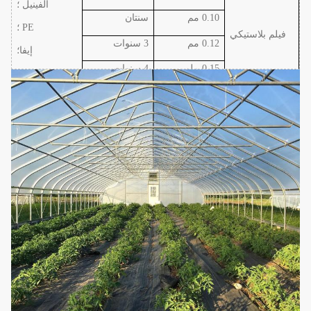
الفينيل ؛
0.10 مم
سنتان
PE ؛
فيلم بلاستيكي
0.12 مم
3 سنوات
إيفا
؛
0.15 ملم
4 سنوات
ص
0.20 ملم
5 سنوات