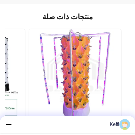
منتجات ذات صلة
Keffi
10 طبقات 80 حفرة 30L نظام هيدروبونيكي
عمودي برج زراعة هوائي مع أضواء