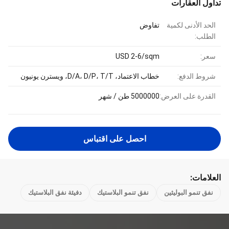
تداول العقارات
الحد الأدنى لكمية
تفاوض
الطلب:
سعر:
USD 2-6/sqm
شروط الدفع:
خطاب الاعتماد، D/A، D/P، T/T، ويسترن يونيون
القدرة على العرض:
5000000 طن / شهر
احصل على اقتباس
العلامات:
نفق تنمو البوليثين
نفق تنمو البلاستيك
دفيئة نفق البلاستيك