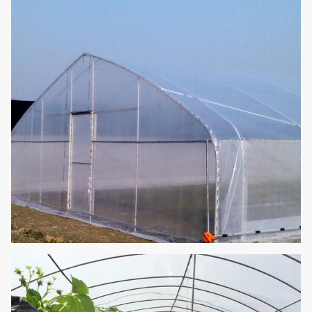
حائط عالي
1.5 م -2.5 م (4.92'-8.2 ')
ارتفاع السقف
2.5 م - 4 م (8.2'13.12 ')
150 أو 200 غشاء بلاستيكي
تغطية عسكرية
دقيق
فتحات تهوية يدوية أو يدوية
تهوية طبيعية
على الجانبين
نظام تبريد المروحة والمروحة
؛ نظام التدفئة ؛ نظام التظليل
؛ نظام الري بالتنقيط ؛ نظام
أنظمة اختيارية
الضباب ؛ نظام الإضاءة ؛ نظام
الزراعة المائية ؛ نظام تسلق
النباتات ؛ حصيرة الأعشاب ؛
وعاء النبات ؛ علبة البذور إلخ.