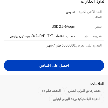
تداول العقارات
الحد الأدنى لكمية
تفاوض
الطلب:
سعر:
USD 2.5-6/sqm
شروط الدفع:
خطاب الاعتماد، D/A، D/P، T/T، ويسترن يونيون
القدرة على العرض:
5000000 طن / شهر
احصل على اقتباس
العلامات:
دفيئة رقائق البولي ايثيلين
الدفيئة فيلم pe
الدفيئة البلاستيكية ورقة البولي ايثيلين