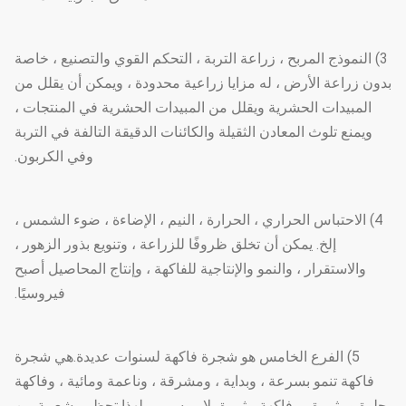
3) النموذج المربح ، زراعة التربة ، التحكم القوي والتصنيع ، خاصة
بدون زراعة الأرض ، له مزايا زراعية محدودة ، ويمكن أن يقلل من
المبيدات الحشرية ويقلل من المبيدات الحشرية في المنتجات ،
ويمنع تلوث المعادن الثقيلة والكائنات الدقيقة التالفة في التربة
وفي الكربون.
4) الاحتباس الحراري ، الحرارة ، النيم ، الإضاءة ، ضوء الشمس ،
إلخ. يمكن أن تخلق ظروفًا للزراعة ، وتنويع بذور الزهور ،
والاستقرار ، والنمو والإنتاجية للفاكهة ، وإنتاج المحاصيل أصبح
فيروسيًا.
5) الفرع الخامس هو شجرة فاكهة لسنوات عديدة.هي شجرة
فاكهة تنمو بسرعة ، وبداية ، ومشرقة ، وناعمة ومائية ، وفاكهة
حلوة ومثمرة ، وفاكهة مثمرة بلا موسم ، ولهذا تحظى بشعبية بين