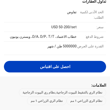
تداول العقارات
الحد الأدنى لكمية
تفاوض
الطلب:
سعر:
USD 50-200/set
شروط الدفع:
خطاب الاعتماد، D/A، D/P، T/T، ويسترن يونيون
القدرة على العرض:
5000000 طن / شهر
احصل على اقتباس
العلامات:
نظام الري بالتنقيط للبيوت الزجاجية,نظام ري البيوت الزجاجية
نظام الري الزراعي 1 مم
نظام الري الزراعي 1 مم