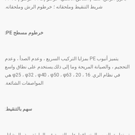
شريط التنقيط وملحقاته ؛ خرطوم الرش وملحقاته.
خرطوم مسطح PE:
يتميز أنبوب PE بمزايا التركيب السريع ، وعدم الصدأ ، وعدم
التحجيم ، والصيانة المريحة وما إلى ذلك.يستخدم على نطاق واسع
في نظام الري. 16 ، 20 ، φ25 ، φ32 ، φ40 ، φ50 ، φ63 هي
المواصفات الشائعة.
سهم بالتنقيط
:
تم تطبيق السهم المتساقط على التربية غير الملوثة ، بذر المشاتل