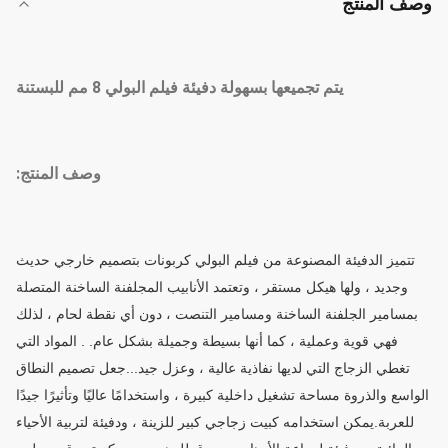
وصف المنتج
يتم تجميعها بسهولة دفيئة فيلم البولي 8 مم للبستنة
وصف المنتج:
تتميز الدفيئة المصنوعة من فيلم البولي كربونات بتصميم خارجي حديث
وجديد ، ولها هيكل مستقر ، وتعتمد الأنابيب المجلفنة الساخنة المتصلة
بمسامير الجلفنة الساخنة ومسامير التنصت ، دون أي نقطة لحام ، لذلك
فهي قوية وعملية ، كما أنها بسيطة وجميلة بشكل عام. . المواد التي
تغطي الزجاج التي لديها نفاذية عالية ، وعزل جيد...جعل تصميم النطاق
الواسع والذروة مساحة تشغيل داخلية كبيرة ، واستخدامًا عاليًا وتأثيرًا جيدًا
للعربة.يمكن استخدامه كبيت زجاجي كبير للزينة ، ودفيئة لتربية الأحياء