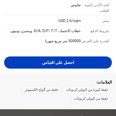
الحد الأدنى لكمية
تفاوض
الطلب:
سعر:
USD 2-6/sqm
شروط الدفع:
خطاب الاعتماد، D/A، D/P، T/T، ويسترن يونيون
القدرة على العرض:
500000 متر مربع شهريا
احصل على اقتباس
العلامات:
دفيئة كبيرة من البولي كربونات
دفيئة من ألواح الكمبيوتر
دفيئة من البولي كربونات