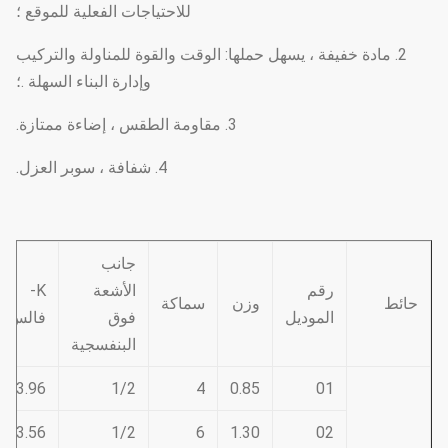
للاحتياجات الفعلية للموقع ؛
2. مادة خفيفة ، يسهل حملها: الوقت والقوة للمناولة والتركيب
وإدارة البناء السهلة .؛
3. مقاومة الطقس ، إضاءة ممتازة.
4. شفافة ، سوبر العزل.
جانب
رقم
الأشعة
K-
حائط
وزن
سماكة
الموديل
فوق
فالس
البنفسجية
3.96
1/2
4
0.85
01
3.56
1/2
6
1.30
02