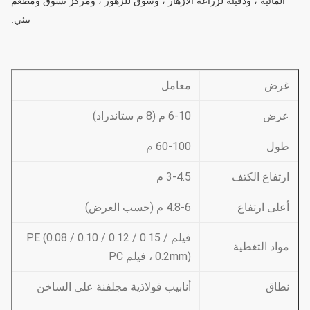
المائية ، ودفيئة لزراعة الأزهار ، وسوق للزهور ، ومركز تسوق ومطعم
بيئي.
غرض
معامل
عرض
6-10 م (8 م ستاندراد)
طول
60-100 م
ارتفاع الكتف
3-4.5 م
أعلى ارتفاع
4.8-6 م (حسب العرض)
فيلم PE (0.08 / 0.10 / 0.12 / 0.15 /
مواد التغطية
0.2mm) ، فيلم PC
نطاق
أنابيب فولاذية مجلفنة على الساخن