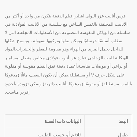
قوس أنابيب عزز البولي ايثيلين فيلم الدفيئة
يتكون من واحد أو أكثر من
الأنابيب المجلفنة بالغمس الساخن مع سلسلة من الأنابيب الفولاذية في
سلسلة من الهياكل المقوسة المصنوعة من الأسطوانات المجلفنة التي لا
تتطلب أساسًا خرسانيًا ويمكن نقلها وتركيبها بسهولة ، ويسمح شكلها
للداخل بحمل المزيد من الهواء وهو مقاومة للمطر والحشرات.
المواد
الهيكلية للبيت الزجاجي عبارة عن أنبوب فولاذي مجلفن متصل بمسامير
أو براغي أو موصلات مناسبة.
أعمدة دفيئة نفق الفيلم مقوسة أو مقلوبة
على شكل حرف V أو مستطيلة.
يمكن أن يكون السقف مائلًا (مدعومًا
بأنابيب مستطيلة) أو مقوسًا (مدعومًا بأنابيب دائرية) ويمكن تزويده بأخدود
إفريز مناسب.
البعد
البيانات ذات الصلة
طول
60 م أو حسب الطلب