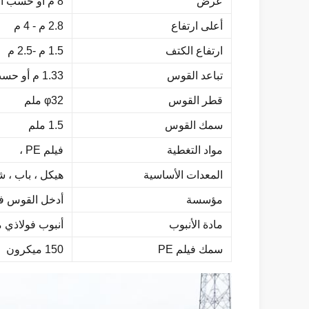
عرض
8 م أو حسب الطلب
أعلى ارتفاع
2.8 م - 4 م
ارتفاع الكتف
1.5 م -2.5 م
تباعد القوس
1.33 م أو حسب الطلب
قطر القوس
φ32 ملم
سمك القوس
1.5 ملم
مواد التغطية
فيلم PE ،
المعدات الأساسية
هيكل ، باب ، 
مؤسسة
أدخل القوس ف
مادة الأنبوب
أنبوب فولاذي 
سمك فيلم PE
150 ميكرون