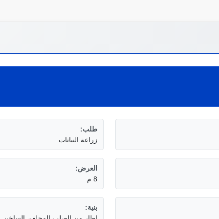
طلب:
زراعة النباتات
العرض:
8 م
بنية:
إطار من الصلب المجلفن الساخن