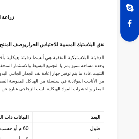
زراعة النبات
نفق البلاستيك المسببة للاحتباس الحراري
وصف المنتج:
الدفيئة البلاستيكية النفقية هي أبسط دفيئة هيكلية بأقل
وحدة مساحة.تتميز بمزايا التجميع البسيط والاستثمار المنخفض
التثبيت.عادة ما يتم توفير جهاز إعادة لف الجدار الجانبي اليدو
من الأنابيب الفولاذية في سلسلة من الهياكل المقوسة المص
للمطر والحشرات.
المواد الهيكلية للبيت الزجاجي عبارة ع
البعد
البيانات ذات ا
طول
60 م أو حسب الطلب