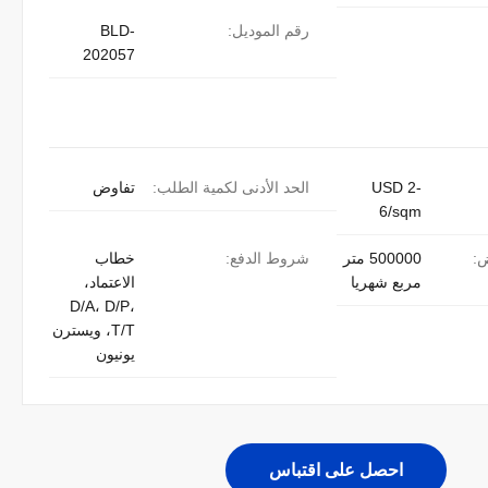
رقم الموديل:
BLD-
202057
USD 2-
الحد الأدنى لكمية الطلب:
تفاوض
6/sqm
ض:
500000 متر
شروط الدفع:
خطاب
مربع شهريا
الاعتماد،
D/A، D/P،
T/T، ويسترن
يونيون
احصل على اقتباس