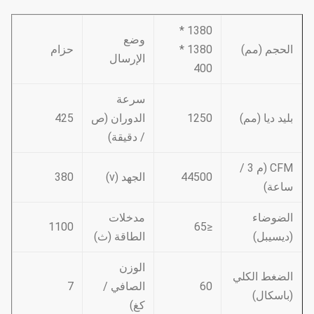
1380 *
وضع
الحجم (مم)
1380 *
حزام
الإرسال
400
سرعة
بليد ديا (مم)
1250
الدوران (ص
425
/ دقيقة)
CFM (م 3 /
44500
الجهد (v)
380
ساعة)
الضوضاء
مدخلات
1100
≤65
(ديسيبل)
الطاقة (ث)
الوزن
الضغط الكلي
60
الصافي /
7
(باسكال)
كغ)