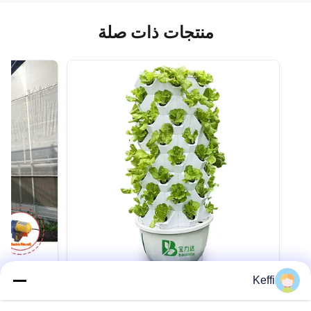
منتجات ذات صلة
Keffi
باوليدا 6 طبقات 48 حفرة زراعة الخضروات
معدات الزراعة الهيدروبونيكية زراعة الزراعة
بغشاء PE بسماكة 100-200 ميكرون