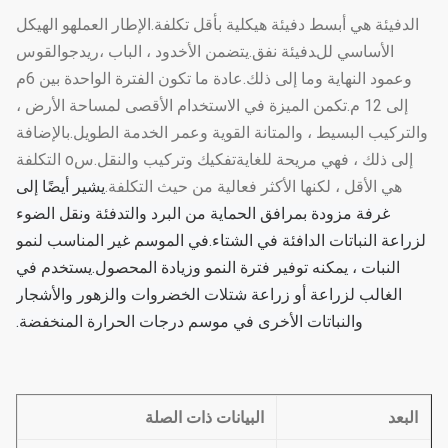
الدفيئة هي أبسط دفيئة هيكلية بأقل تكلفة.ال
إطار العمل
هو الهيكل
الأساسي لل
دفيئة نفق.
يتضمن الأخدود ، الباب ،
ريدج
والقوس
وعمود النهاية وما إلى ذلك.عادة ما تكون الفترة الواحدة بين 6
م
إلى 12 م.تكمن الميزة في الاستخدام الأقصى لمساحة الأرض ،
والتركيب البسيط ، والمتانة القوية وعمر الخدمة الطويل.
بالإضافة
إلى ذلك ، فهي مريحة للغاية
تفكيك وتركيب
والنقل
.س
o التكلفة
هي الأقل ، لكنها الأكثر فعالية من حيث التكلفة.
يشير أيضًا إلى
غرفة مزودة بمرافق الحماية من البرد والتدفئة ونقل الضوء
لزراعة النباتات الدافئة في الشتاء.
في الموسم غير المناسب لنمو
النبات ، يمكنه توفير فترة النمو وزيادة المحصول.يستخدم في
الغالب لزراعة أو زراعة شتلات الخضروات والزهور والأشجار
والنباتات الأخرى في موسم درجات الحرارة المنخفضة.
البعد
البيانات ذات الصلة