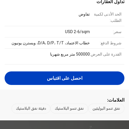
تداول العقارات
الحد الأدنى لكمية
تفاوض
الطلب:
سعر:
USD 2-6/sqm
شروط الدفع:
خطاب الاعتماد، D/A، D/P، T/T، ويسترن يونيون
القدرة على العرض:
500000 متر مربع شهريا
احصل على اقتباس
العلامات:
نفق تنمو البوليثين
نفق تنمو البلاستيك
دفيئة نفق البلاستيك