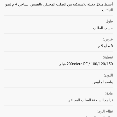
أبسط هيكل دفيئة بلاستيكية من الصلب المجلفن بالغمس الساخن 4 م لنمو
النباتات
طول:
حسب الطلب
عرض:
8 م أو 9 م
تغطية:
100/120/150 / 200micro PE فيلم
اللون:
واضح أو أبيض
مادة:
تراجع الساخنة الصلب المجلفن
نظام الري: