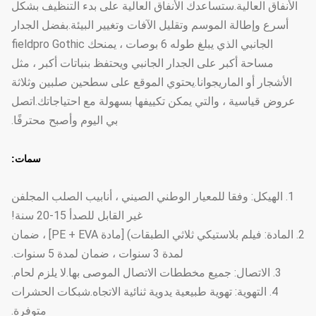
الأنفاق العالية.ستساعدك الأنفاق العالية على بدء التنظيف بشكل
أسرع وإطالة الموسم وتقليل الآفات وتغيير البيئة.بفضل الجدار
الجانبي الذي يبلغ طوله 6 بوصات ، يمنحك fieldpro Gothic
مساحة أكبر على الجدار الجانبي ويحتفظ بنباتات أكبر ، مثل
الأشجار أو الماريجوانا.يحتوي الموقع على سطحين صلبين وثلاثة
عروض قياسية ، والتي يمكن تكييفها بسهولة مع احتياجاتك.اتصل
بي اليوم وأصبح محترفًا.
سمات:
1. الهيكل: وفقا للمعيار الوطني الصيني ، أنابيب الصلب المجلفن
غير القابل للصدأ 15-20 سنة!
2. المادة: فيلم بلاستيكي ثلاثي الطبقات) [مادة PE + EVA] ، ضمان
لمدة 3 سنوات ، ضمان لمدة 5 سنوات.
3. الاتصال: جميع مخططات الاتصال الموصى بها.لا يلزم لحام.
4. التهوية: تهوية طبيعية يدوية ثنائية الاتجاه.شبكات الحشرات
متوفرة.