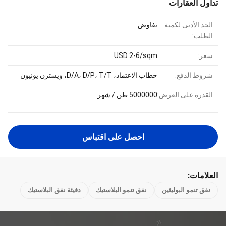
تداول العقارات
الحد الأدنى لكمية
تفاوض
الطلب:
سعر:
USD 2-6/sqm
شروط الدفع:
خطاب الاعتماد، D/A، D/P، T/T، ويسترن يونيون
القدرة على العرض:
5000000 طن / شهر
احصل على اقتباس
العلامات:
نفق تنمو البوليثين
نفق تنمو البلاستيك
دفيئة نفق البلاستيك