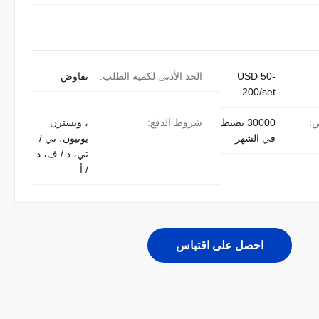
USD 50-
الحد الأدنى لكمية الطلب:
تفاوض
200/set
ض:
30000 يضبط
شروط الدفع:
، ويسترن
في الشهر
يونيون، تي /
تي، د / ف، د
/ أ
احصل على اقتباس