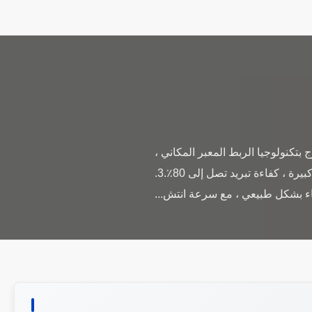
اه لنظام التبريد ميزات وسادة التبريد التبخيري 1. الورق المموج بتكنولوجيا الربط المعبر المكاني ،
قابلية امتصاص عالية ، مقاومة عالية للماء ، مضاد للعفن الفطري وعمر خدمة طويل.2. مساحة تبخر كبيرة ، كفاءة تبريد تصل إلى 80٪.3.
اء بشكل طبيعي ، مع سرعة انتش...