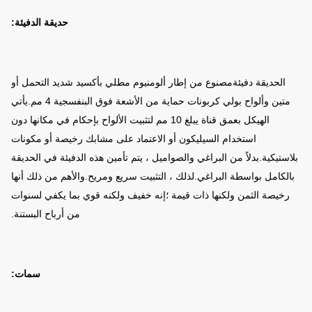
حديقة الدفيئة:
ال
حديقة دفيئة
مصنوع من إطار ألومنيوم مطلي بأكسيد شديد التحمل أو
متين وألواح بولي كربونات حماية من الأشعة فوق البنفسجية 4 مم.يأتي
الهيكل بعمق قناة يبلغ 10 مم لتثبيت الألواح بإحكام في مكانها دون
استخدام السيليكون أو الاعتماد على مشابك رخيصة أو مكونات
بلاستيكية.بدلاً من البراغي والصواميل ، يتم تأمين هذه الدفيئة في الحديقة
بالكامل بواسطة البراغي.لذلك ، التثبيت سريع ومريح.والأهم من ذلك أنها
رخيصة الثمن ولكنها ذات قيمة ؛إنه خفيف ولكنه قوي بما يكفي لسنوات
من أرباح البستنة.
سمات: