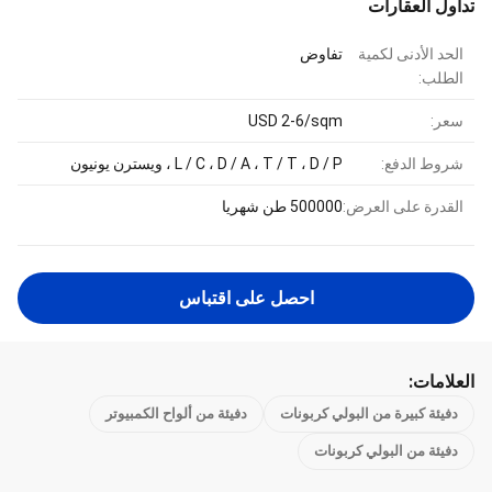
تداول العقارات
الحد الأدنى لكمية
تفاوض
الطلب:
سعر:
USD 2-6/sqm
شروط الدفع:
L / C ، D / A ، T / T ، D / P ، ويسترن يونيون
القدرة على العرض:
500000 طن شهريا
احصل على اقتباس
العلامات:
دفيئة كبيرة من البولي كربونات
دفيئة من ألواح الكمبيوتر
دفيئة من البولي كربونات