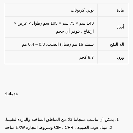
مادة
بولي كربونات
143 سم × 73 سم × 195 سم (طول × عرض ×
أبعاد
ارتفاع ، يتوفر أي حجم
الة النفخ
سمك 16 مم (ضياء) الصلب: 0.3 ~ 0.4 مم
وزن
6.7 كجم
خدماتنا:
1. يمكن أن تناسب منتجاتنا كلا من المناطق الساخنة والباردة لتقنيتنا.
2. ميناء فوب الصينية ، CIF ، CFR وشروط التجارة EXW متاحة