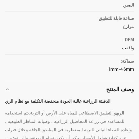
الصين
صناعة قابلة للتطبيق:
مزارع
OEM:
وافقت
سماكة:
1mm-4.6mm
وصف المنتج
الدفيئة الزراعية عالية الجودة منخفضة التكلفة مع نظام الري
الري
هو التطبيق الاصطناعي للمياه على الأرض أو التربة.يتم استخدامه
للمساعدة في زراعة المحاصيل الزراعية ، وصيانة المناظر الطبيعية ،
وإعادة الغطاء النباتي للتربة المضطربة في المناطق الجافة وخلال فترات
عدم كفاية هطول الأمطار.
يمكن أن يكون نظام الري
منقسم
إلى نوعين ،