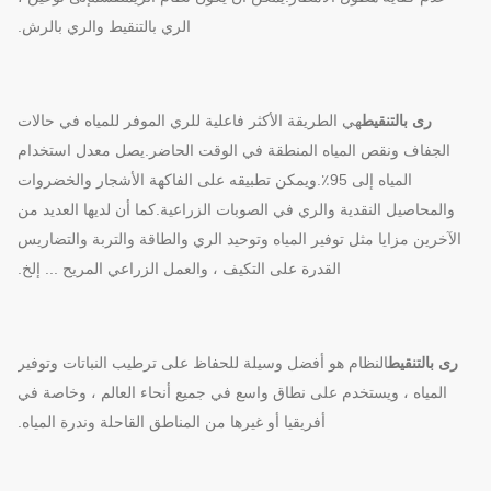
الري بالتنقيط والري بالرش.
رى بالتنقيط
هي الطريقة الأكثر فاعلية للري الموفر للمياه في حالات
الجفاف ونقص المياه
المنطقة في الوقت الحاضر.يصل معدل استخدام
المياه إلى 95٪.ويمكن تطبيقه على الفاكهة
الأشجار والخضروات
والمحاصيل النقدية والري في الصوبات الزراعية.كما أن لديها العديد من
الآخرين
مزايا مثل توفير المياه وتوحيد الري والطاقة والتربة والتضاريس
القدرة على التكيف ، والعمل الزراعي المريح ... إلخ.
رى بالتنقيط
النظام هو أفضل وسيلة للحفاظ على ترطيب النباتات وتوفير
المياه ، ويستخدم على نطاق واسع في جميع أنحاء العالم ، وخاصة في
أفريقيا أو غيرها من المناطق القاحلة وندرة المياه.