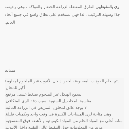
رى بالتنقيط
هي الطرق المفضلة لزراعة الخضار والفواكه ، وهي رخيصة
جدًا وسهلة التركيب ، لذا فهي تستخدم على نطاق واسع في جميع أنحاء
العالم.
سمات
يتم لحام الفوهات المصبوبة بالحقن داخل الأنبوب غير الملحوم لمقاومة
أكبر للمجال.
يسمح الهيكل غير الملحوم بضغط غسيل مرتفع.
مناسبة للمحاصيل السنوية بسبب دقة الري المتكافئ.
لا يوجد عائق لمحلول التمريض في الزراعة المائية.
وهي متاحة لري المساحات الكبيرة في وقت واحد وبكميات قليلة.
متانة أعلى مع المواد الخام من المواد الكيميائية والأشعة فوق البنفسجية.
مزيد من المعلومات حول التنقيط عالي التقنية داخل الأنبوب.