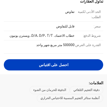
تداول العقارات
الحد الأدنى لكمية
تفاوض
الطلب:
سعر:
قابل للتفاوض
شروط الدفع:
خطاب الاعتماد، D/A، D/P، T/T، ويسترن يونيون
القدرة على العرض:
500000 متر مربع شهر واحد
احصل على اقتباس
العلامات:
دفيئة التعتيم التلقائي
الدفيئة للحرمان من الضوء
أنظمة ستائر التعتيم المسببة للاحتباس الحراري