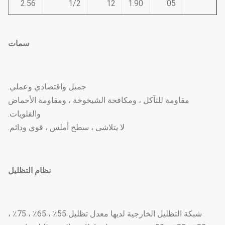
2
2.56
1/2
12
1.90
05
سمات
جميل واقتصادي وعملي.
مقاومة للتآكل ، ومكافحة الشيخوخة ، ومقاومة الأحماض
والقلويات.
لا يتلاشى ، سطح أملس ، قوي ودائم.
نظام التظليل
شبكة التظليل الخارجية لديها معدل تظليل 55٪ ، 65٪ ، 75٪ ،