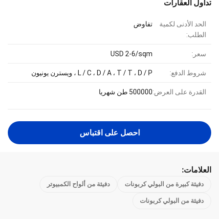
تداول العقارات
الحد الأدنى لكمية
تفاوض
الطلب:
سعر:
USD 2-6/sqm
شروط الدفع:
L / C ، D / A ، T / T ، D / P ، ويسترن يونيون
القدرة على العرض:
500000 طن شهريا
احصل على اقتباس
العلامات:
دفيئة كبيرة من البولي كربونات
دفيئة من ألواح الكمبيوتر
دفيئة من البولي كربونات